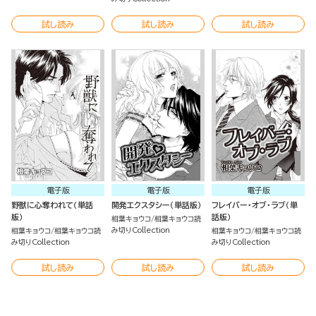
試し読み
試し読み
試し読み
電子版
電子版
電子版
野獣に心奪われて（単話
開発エクスタシー（単話版）
フレイバー・オブ・ラブ（単
版）
話版）
相葉キョウコ
相葉キョウコ読
み切りCollection
相葉キョウコ
相葉キョウコ読
相葉キョウコ
相葉キョウコ読
み切りCollection
み切りCollection
試し読み
試し読み
試し読み