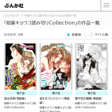
ぶんか社TOP
「相葉キョウコ読み切りCollection」の作品一覧
「相葉キョウコ読み切りCollection」の作品一覧
検索結果
6件
新着順
タイトル順
電子版
電子版
電子版
恋は任侠（単話版）
恋するランジェリー（単話
理不尽な愛撫（単話版）
版）
相葉キョウコ
相葉キョウコ読
相葉キョウコ
相葉キョウコ読
み切りCollection
み切りCollection
相葉キョウコ
相葉キョウコ読
み切りCollection