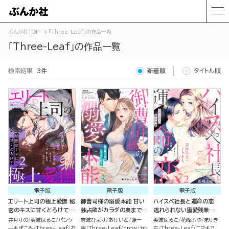
ぶんか社TOP
「Three-Leaf」の作品一覧
「Three-Leaf」の作品一覧
検索結果
3件
新着順
タイトル順
電子版
電子版
電子版
エリート上司の極上愛撫 秘
御曹司様の溺愛本能 甘い
ハイスペ社長と運命の恋
密のキスに甘くとろけて
独占欲がカラダの奥まで
逃れられない蜜愛残業
（2）
（3）
（2）
井月りの
美波はるこ
パンケ
志波ひより
おけいど
源一
美波はるこ
花峰ふゆ
まりき
ーキぽこみ
Three-Leaf
お
実
Three-Leaf
crow
カト
ち
Three-Leaf
ニマキア