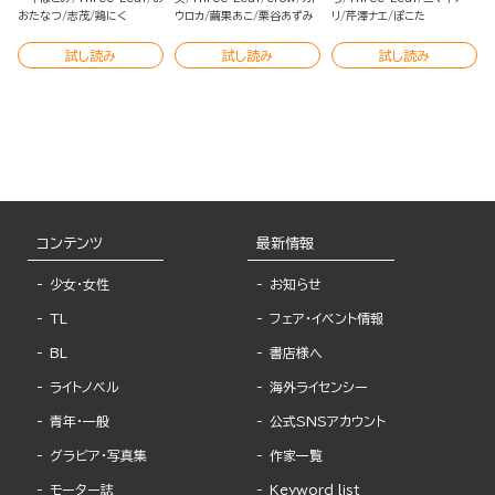
おたなつ
志茂
鶏にく
ウロカ
繭果あこ
栗谷あずみ
リ
芹澤ナエ
ぽこた
試し読み
試し読み
試し読み
コンテンツ
最新情報
少女・女性
お知らせ
TL
フェア・イベント情報
BL
書店様へ
ライトノベル
海外ライセンシー
青年・一般
公式SNSアカウント
グラビア・写真集
作家一覧
モーター誌
Keyword list