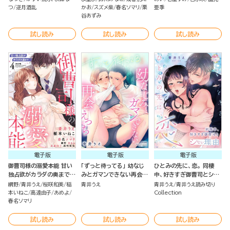
つ
逆月酒乱
かお
スズメ柴
春名ソマリ
栗
亜季
谷あずみ
試し読み
試し読み
試し読み
電子版
電子版
電子版
御曹司様の溺愛本能 甘い
「ずっと待ってる」 幼なじ
ひとみの先に、恋。 同棲
独占欲がカラダの奥まで
みとガマンできない再会え
中、好きすぎ御曹司とシな
（4）
っち
い理由（単話版）
網野
青井うえ
桜咲和美
稲
青井うえ
青井うえ
青井うえ読み切り
本いねこ
高遠由子
あめよ
Collection
春名ソマリ
試し読み
試し読み
試し読み