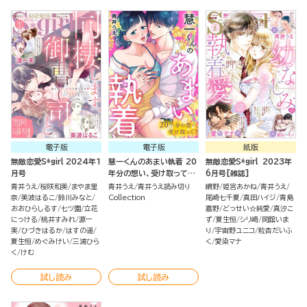
電子版
電子版
紙版
無敵恋愛S*girl 2024年1
慧一くんのあまい執着 20
無敵恋愛S*girl 2023年
月号
年分の想い、受け取って？
6月号[雑誌]
（単話版）
青井うえ
桜咲和美
まやま里
青井うえ
青井うえ読み切り
網野
姫宮あかね
青井うえ
奈
美波はるこ
鈴川みなと
Collection
尾崎七千夏
真田ハイジ
青島
おおひらしるす
七ツ園
立花
嘉野
どっせい☆純愛
真汐こ
にっける
桃井すみれ
源一
ず
夏生恒
シリ崎
岡舘いま
実
ひづきはるか
はすの遥
り
宇宙野ユニコ
粒杏だいふ
夏生恒
めぐみけい
三浦ひら
く
愛染マナ
く
けむ
試し読み
試し読み