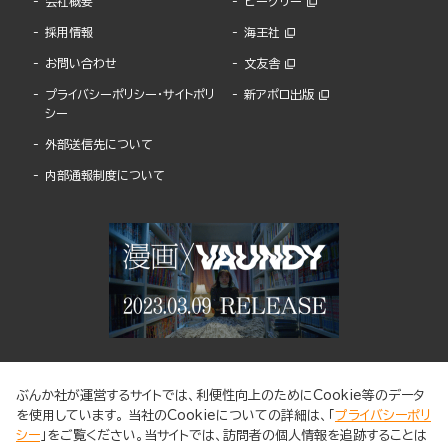
会社概要
ビーグリー
採用情報
海王社
お問い合わせ
文友舎
プライバシーポリシー・サイトポリ
新アポロ出版
シー
外部送信先について
内部通報制度について
ぶんか社が運営するサイトでは、利便性向上のためにCookie等のデータ
を使用しています。 当社のCookieについての詳細は、「
プライバシーポリ
シー
」をご覧ください。当サイトでは、訪問者の個人情報を追跡することは
ABJマークは、この電子書店・電子書籍配信サービスが、著作権者からコンテンツ使用許諾を