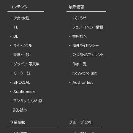
コンテンツ
最新情報
少女・女性
お知らせ
TL
フェア・イベント情報
BL
書店様へ
ライトノベル
海外ライセンシー
青年・一般
公式SNSアカウント
グラビア・写真集
作家一覧
モーター誌
Keyword list
SPECIAL
Author list
Sublicense
マンガよもんが
試し読み
企業情報
グループ会社