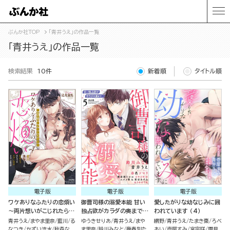
ぶんか社TOP
「青井うえ」の作品一覧
「青井うえ」の作品一覧
検索結果
10件
新着順
タイトル順
電子版
電子版
電子版
ワケありなふたりの恋煩い
御曹司様の溺愛本能 甘い
愛したがりな幼なじみに囲
～両片想いがこじれたら～
独占欲がカラダの奥まで
われています （4）
（4）
（5）
青井うえ
まやま里奈
藍川
る
ゆうきせりあ
青井うえ
まや
網野
青井うえ
たまき棗
ろべ
なつき
かずい流水
秋森な
ま里奈
鈴川みなと
幾春別た
あい
壱屋すみ
宮宗咲
園見