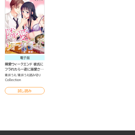
電子版
隣愛ウィークエンド 彼氏に
フラれたら一途に溺愛され
ました!?（単話版）
青井うえ
青井うえ読み切り
Collection
試し読み