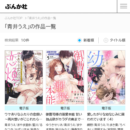
ぶんか社TOP
「青井うえ」の作品一覧
「青井うえ」の作品一覧
検索結果
10件
新着順
タイトル順
電子版
電子版
電子版
ワケありなふたりの恋煩い
御曹司様の溺愛本能 甘い
愛したがりな幼なじみに囲
～両片想いがこじれたら～
独占欲がカラダの奥まで
われています （4）
（4）
（5）
青井うえ
まやま里奈
藍川
る
ゆうきせりあ
青井うえ
まや
網野
青井うえ
たまき棗
ろべ
なつき
かずい流水
秋森な
ま里奈
鈴川みなと
幾春別た
あい
壱屋すみ
宮宗咲
園見