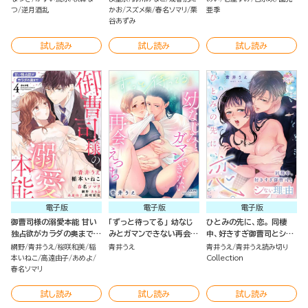
つ
逆月酒乱
かお
スズメ柴
春名ソマリ
栗
亜季
谷あずみ
試し読み
試し読み
試し読み
電子版
電子版
電子版
御曹司様の溺愛本能 甘い
「ずっと待ってる」 幼なじ
ひとみの先に、恋。 同棲
独占欲がカラダの奥まで
みとガマンできない再会え
中、好きすぎ御曹司とシな
（4）
っち
い理由（単話版）
網野
青井うえ
桜咲和美
稲
青井うえ
青井うえ
青井うえ読み切り
本いねこ
高遠由子
あめよ
Collection
春名ソマリ
試し読み
試し読み
試し読み