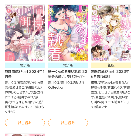
電子版
電子版
紙版
無敵恋愛S*girl 2024年1
慧一くんのあまい執着 20
無敵恋愛S*girl 2023年
月号
年分の想い、受け取って？
6月号[雑誌]
（単話版）
青井うえ
桜咲和美
まやま里
青井うえ
青井うえ読み切り
網野
姫宮あかね
青井うえ
奈
美波はるこ
鈴川みなと
Collection
尾崎七千夏
真田ハイジ
青島
おおひらしるす
七ツ園
立花
嘉野
どっせい☆純愛
真汐こ
にっける
桃井すみれ
源一
ず
夏生恒
シリ崎
岡舘いま
実
ひづきはるか
はすの遥
り
宇宙野ユニコ
粒杏だいふ
夏生恒
めぐみけい
三浦ひら
く
愛染マナ
く
けむ
試し読み
試し読み