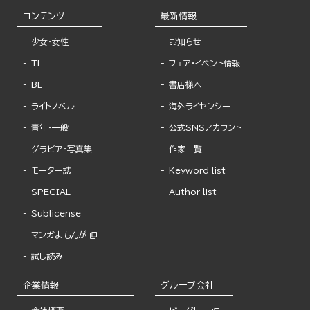
コンテンツ
最新情報
少女・女性
お知らせ
TL
フェア・イベント情報
BL
書店様へ
ライトノベル
海外ライセンシー
青年・一般
公式SNSアカウント
グラビア・写真集
作家一覧
モーター誌
Keyword list
SPECIAL
Author list
Sublicense
マンガよもんが
試し読み
企業情報
グループ会社