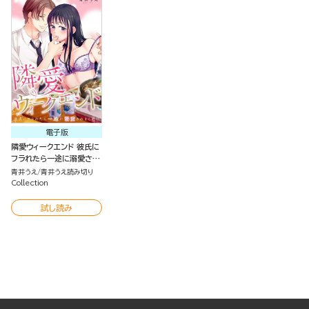
電子版
隣愛ウィークエンド 彼氏に
フラれたら一途に溺愛され
ました!?（単話版）
青井うえ
青井うえ読み切り
Collection
試し読み