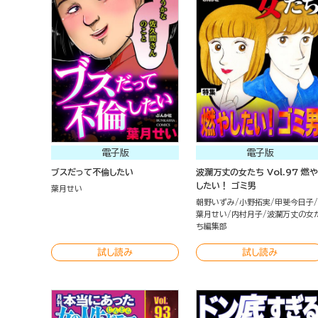
電子版
電子版
ブスだって不倫したい
波瀾万丈の女たち Vol.97 燃や
したい！ ゴミ男
葉月せい
朝野いずみ
小野拓実
甲斐今日子
葉月せい
内村月子
波瀾万丈の女
ち編集部
試し読み
試し読み