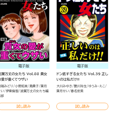
電子版
電子版
波瀾万丈の女たち Vol.88 貴女
ドン底すぎる女たち Vol.39 正し
の愛が重くてウザい
いのは私だけ!!
川端みどり
小野拓実
島貴子
葉月
大川みゆき
艶川玲生
ゆうみ・えこ
せい
伊東倫智
波瀾万丈の女たち編
葉月せい
春名宏美
集部
試し読み
試し読み