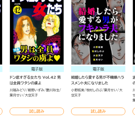
電子版
電子版
ドン底すぎる女たち Vol.42 男
結婚したら愛する男が不機嫌ハラ
は全員ワタシの虜よ
スメント夫になりました
川端みどり
朝野いずみ
艶川玲生
小野拓実
牧村しのぶ
葉月せい
大
葉月せい
大空天子
空天子
試し読み
試し読み