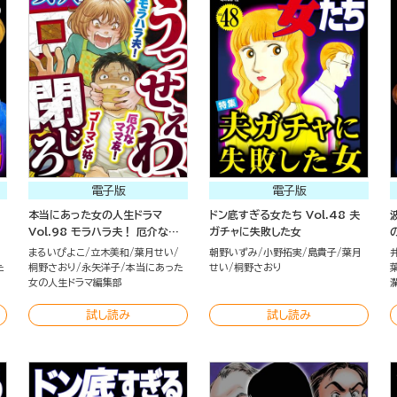
電子版
電子版
本当にあった女の人生ドラマ
ドン底すぎる女たち Vol.48 夫
Vol.98 モラハラ夫！ 厄介なママ
ガチャに失敗した女
友！ ゴーマン姑！ うっせぇわ、口
まるいぴよこ
立木美和
葉月せい
朝野いずみ
小野拓実
島貴子
葉月
閉じろ
た
桐野さおり
永矢洋子
本当にあった
せい
桐野さおり
女の人生ドラマ編集部
試し読み
試し読み