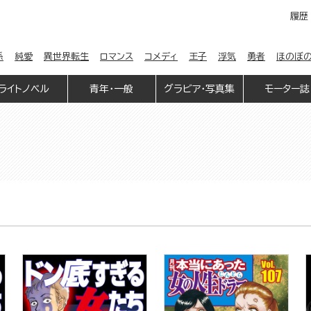
履歴
係
純愛
異世界転生
ロマンス
コメディ
王子
浮気
勇者
ほのぼ
ライトノベル
青年・一般
グラビア・写真集
モーター誌