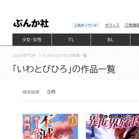
オフィス
三角関
人気キーワード
少女・女性
TL
BL
ぶんか社TOP
「いわとびひろ」の作品一覧
「いわとびひろ」の作品一覧
8件
検索結果