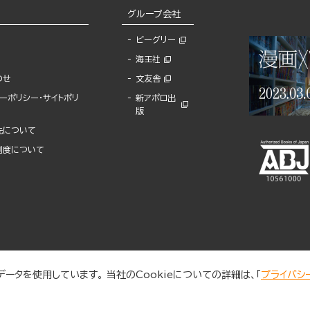
グループ会社
ビーグリー
海王社
わせ
文友舎
ーポリシー・サイトポリ
新アポロ出
版
先について
制度について
ータを使用しています。 当社のCookieについての詳細は、「
プライバシ
© 2025 BUNKASHA