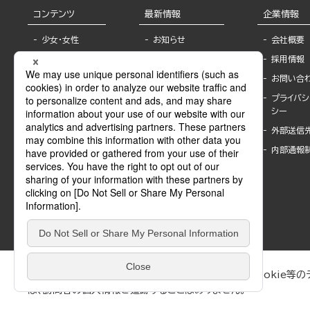
コンテンツ
最新情報
企業情報
少女・女性
お知らせ
会社概要
TL
フェア・イベント情
採用情報
報
BL
お問い合
書店様へ
ライトノベル
プライバシ
海外ライセンシー
シー
青年・一般
公式SNSアカウ
外部送信
グラビア・写真
ント
集
内部通報
作家一覧
モーター誌
Keyword list
SPECIAL
Author list
Sublicense
マンガよもん
が
試し読み
ぶんか社が運営するサイトでは、利便性向上のためにCookie等のデ
は、訪問者の個人情報を追跡することはありません。