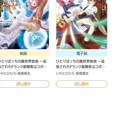
紙版
電子版
ひとりぼっちの異世界放浪 ～追
ひとりぼっちの異世界放浪 ～追
放されたFランク冒険者はコボル
放されたFランク冒険者はコボル
トだけをお供に旅をする～（2）
トだけをお供に旅をする～（1）
いわとびひろ
長尾隆生
いわとびひろ
長尾隆生
試し読み
試し読み