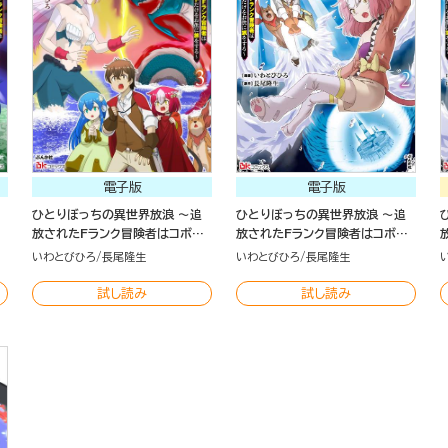
電子版
電子版
ひとりぼっちの異世界放浪 ～追
ひとりぼっちの異世界放浪 ～追
放されたFランク冒険者はコボル
放されたFランク冒険者はコボル
ッ
トだけをお供に旅をする～ コミッ
トだけをお供に旅をする～（2）
いわとびひろ
長尾隆生
いわとびひろ
長尾隆生
ク版 （3）
試し読み
試し読み