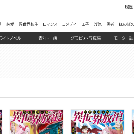
履歴
係
純愛
異世界転生
ロマンス
コメディ
王子
浮気
勇者
ほのぼ
ライトノベル
青年・一般
グラビア・写真集
モーター誌