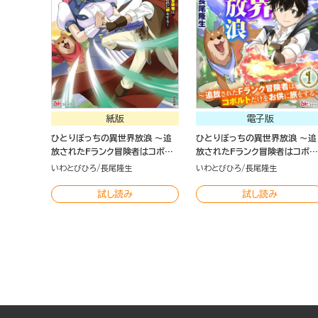
紙版
電子版
ひとりぼっちの異世界放浪 ～追
ひとりぼっちの異世界放浪 ～追
放されたFランク冒険者はコボル
放されたFランク冒険者はコボル
トだけをお供に旅をする～（1）
トだけをお供に旅をする～ コミ
いわとびひろ
長尾隆生
いわとびひろ
長尾隆生
ク版 （分冊版）
試し読み
試し読み