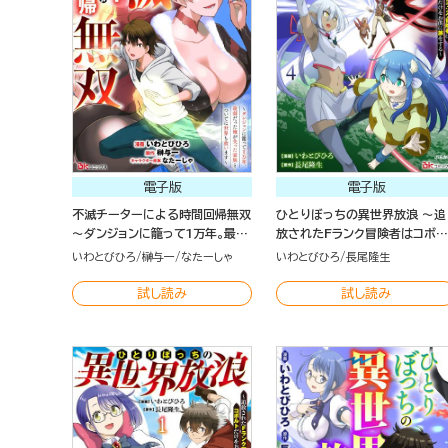
電子版
電子版
不滅チーターによる時間回帰無双
ひとりぼっちの異世界放浪 ～追
～ダンジョンに籠って1万年。最弱
放されたFランク冒険者はコボル
だった俺が失った家族とついでに
トだけをお供に旅をする～ コミ
いわとびひろ
榊与一
なたーしゃ
いわとびひろ
長尾隆生
世界も救います～ コミック版（分
ク版 （4）
冊版）
試し読み
試し読み