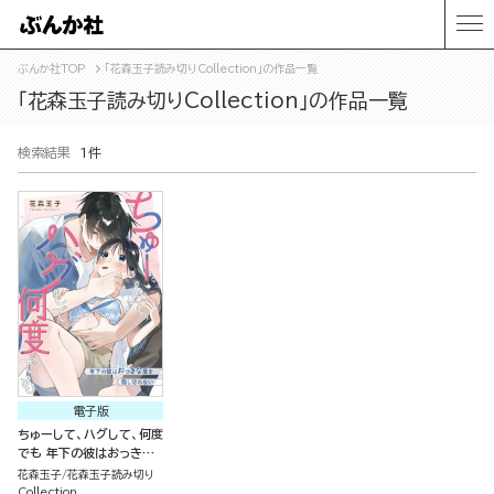
ぶんか社TOP
「花森玉子読み切りCollection」の作品一覧
「花森玉子読み切りCollection」の作品一覧
検索結果
1件
電子版
ちゅーして、ハグして、何度
でも 年下の彼はおっきな
愛を隠し切れない（単話版）
花森玉子
花森玉子読み切り
Collection