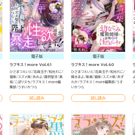
電子版
電子版
ラブキス！more Vol.61
ラブキス！more Vol.60
ひさまつえいと
花森玉子
和光わこ
ひさまつえいと
花森玉子
和光わこ
猫柴
スズメ柴
あめよ
諏狩堂牙
真
碓水まよ
柴寅
猫柴
スズメ柴
あず
坂
こぽりヌち
ラブキス！more編
たか
ラブキス！more編集部
うす
集部
うすいかつら
いかつら
試し読み
試し読み