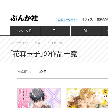
オフィス
三角関
人気キーワード
少女・女性
TL
BL
ぶんか社TOP
「花森玉子」の作品一覧
「花森玉子」の作品一覧
12件
検索結果