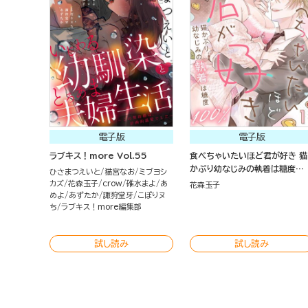
電子版
電子版
ラブキス！more Vol.55
食べちゃいたいほど君が好き 猫
かぶり幼なじみの執着は糖度
ひさまつえいと
猫宮なお
ミブヨシ
100％（分冊版）
カズ
花森玉子
crow
碓水まよ
あ
花森玉子
めよ
あずたか
諏狩堂牙
こぽりヌ
ち
ラブキス！more編集部
試し読み
試し読み