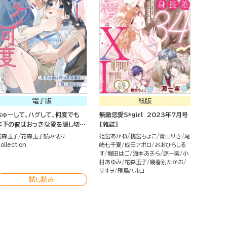
電子版
紙版
ちゅーして、ハグして、何度でも
無敵恋愛S*girl 2023年7月号
年下の彼はおっきな愛を隠し切れ
[雑誌]
ない（単話版）
花森玉子
花森玉子読み切り
姫宮あかね
桃宮ちょこ
青山りさ
尾
ollection
崎七千夏
成田アポロ
おおひらしる
す
堀田はご
海本あきら
源一実
小
村あゆみ
花森玉子
幾春別たかお
りすヲ
飛鳥ハルコ
試し読み