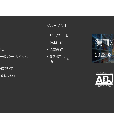
グループ会社
ビーグリー
海王社
わせ
文友舎
ーポリシー・サイトポリ
新アポロ出
版
先について
制度について