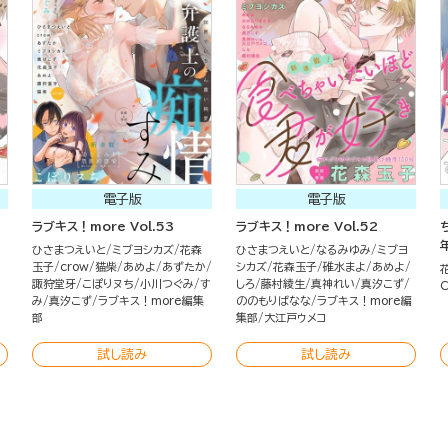
電子版
電子版
ラブキス！more Vol.53
ラブキス！more Vol.52
ひさまつえいと
ミブヨシカズ
花森
ひさまつえいと
なるみゆみ
ミブヨ
玉子
crow
猫柴
あめよ
あずたか
シカズ
花森玉子
碓水まよ
あめよ
諏狩堂牙
こぽりヌち
小川つぐみ
す
しろ
藤村綾生
真神れい
真汐こず
C
み
真汐こず
ラブキス！more編集
ののもりばなな
ラブキス！more編
部
集部
大江戸ウメコ
試し読み
試し読み