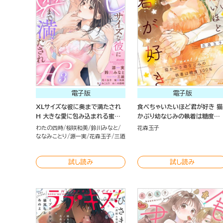
電子版
電子版
XLサイズな彼に奥まで満たされ
食べちゃいたいほど君が好き 猫
H 大きな愛に包み込まれる蜜夜
かぶり幼なじみの執着は糖度
（3）
100％
わたの四時
桜咲和美
鈴川みなと
花森玉子
ななみことり
源一実
花森玉子
三廼
試し読み
試し読み