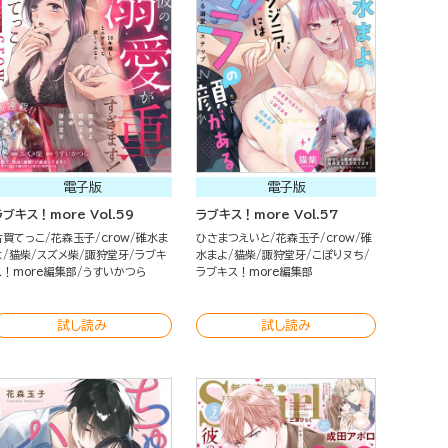
電子版
電子版
ラブキス！more Vol.59
ラブキス！more Vol.57
古賀てっこ
花森玉子
crow
碓水ま
ひさまつえいと
花森玉子
crow
碓
よ
猫柴
スズメ柴
諏狩堂牙
ラブキ
水まよ
猫柴
諏狩堂牙
こぽりヌち
ス！more編集部
うすいかつら
ラブキス！more編集部
試し読み
試し読み