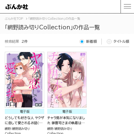
ぶんか社TOP
「網野読み切りCollection」の作品一覧
「網野読み切りCollection」の作品一覧
検索結果
2件
新着順
タイトル順
電子版
電子版
どうしても好きな人 ヤクザ
チャラ男が本気になりまし
に恋して愛されるお話（単
た 御曹司さまの執着は一
話版）
途で極甘（単話版）
網野
網野読み切り
網野
網野読み切り
Collection
Collection