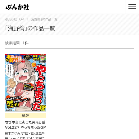
ぶんか社TOP
「海野倫」の作品一覧
「海野倫」の作品一覧
検索結果
1件
紙版
ちび本当にあった笑える話
Vol.227 やっちまったGP
桜木さゆみ
沖田×華
成見香
穂
poko
北沢バンビ
華桜こ