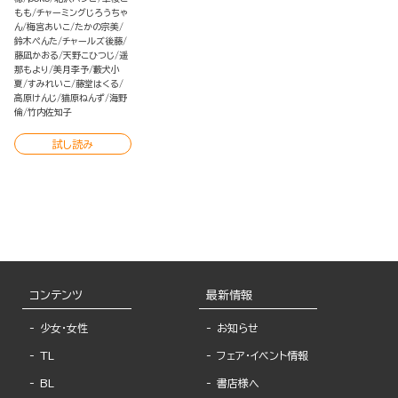
もも
チャーミングじろうちゃ
ん
梅宮あいこ
たかの宗美
鈴木ぺんた
チャールズ後藤
藤凪かおる
天野こひつじ
遥
那もより
美月李予
藪犬小
夏
すみれいこ
藤堂はくる
高原けんじ
猫原ねんず
海野
倫
竹内佐知子
試し読み
コンテンツ
最新情報
少女・女性
お知らせ
TL
フェア・イベント情報
BL
書店様へ