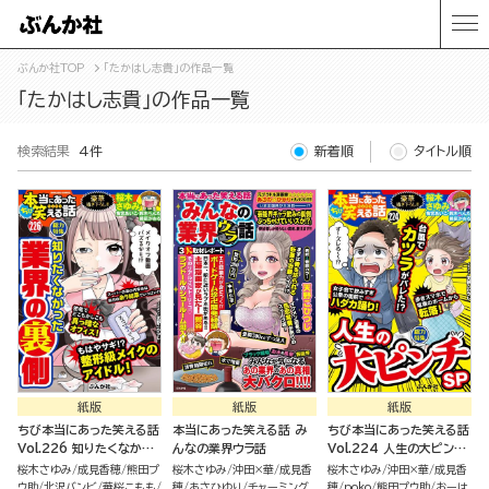
ぶんか社TOP
「たかはし志貴」の作品一覧
「たかはし志貴」の作品一覧
検索結果
4件
新着順
タイトル順
紙版
紙版
紙版
ちび本当にあった笑える話
本当にあった笑える話 み
ちび本当にあった笑える話
Vol.226 知りたくなかっ
んなの業界ウラ話
Vol.224 人生の大ピンチ
た業界の裏側
SP
桜木さゆみ
成見香穂
熊田プ
桜木さゆみ
沖田×華
成見香
桜木さゆみ
沖田×華
成見香
ウ助
北沢バンビ
華桜こもも
穂
あさひゆり
チャーミング
穂
poko
熊田プウ助
おーは