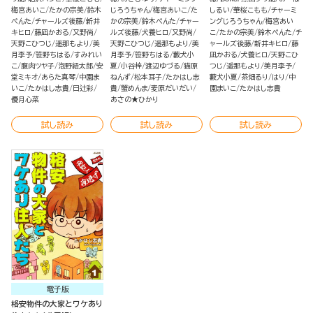
梅宮あいこ
たかの宗美
鈴木
じろうちゃん
梅宮あいこ
た
しるい
華桜こもも
チャーミ
ぺんた
チャールズ後藤
新井
かの宗美
鈴木ぺんた
チャー
ングじろうちゃん
梅宮あい
キヒロ
藤凪かおる
又野尚
ルズ後藤
犬養ヒロ
又野尚
こ
たかの宗美
鈴木ぺんた
チ
天野こひつじ
遥那もより
美
天野こひつじ
遥那もより
美
ャールズ後藤
新井キヒロ
藤
月李予
笹野ちはる
すみれい
月李予
笹野ちはる
藪犬小
凪かおる
犬養ヒロ
天野こひ
こ
腹肉ツヤ子
泡野紐太郎
安
夏
小谷梓
渡辺ゆづる
猫原
つじ
遥那もより
美月李予
堂ミキオ
あらた真琴
中園ま
ねんず
松本耳子
たかはし志
藪犬小夏
茶畑るり
はり
中
いこ
たかはし志貴
日辻彩
貴
蟹めんま
麦原だいだい
園まいこ
たかはし志貴
優月心菜
あさの★ひかり
試し読み
試し読み
試し読み
電子版
格安物件の大家とワケあり