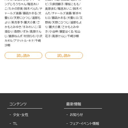
ングじろうちゃん
梅宮あい
ビ
久保田順子
華桜こもも
こ
たかの宗美
鈴木ぺんた
チ
奥原まむ
梅宮あいこ
鈴木ぺ
ャールズ後藤
藤凪かおる
犬
んた
チャールズ後藤
新井キ
養ヒロ
天野こひつじ
遥那も
ヒロ
藤凪かおる
犬養ヒロ
又
より
美月李予
藪犬小夏
さ
野尚
天野こひつじ
遥那もよ
かもとみゆき
すみれいこ
茶
り
藪犬小夏
さかもとみゆ
畑るり
森野いずみ
高原けん
き
小谷梓
藤堂はくる
松山
じ
猫原ねんず
村田らむ
小沢
花子
高原けんじ
千崎沙椰
カオル
アマットル・キナ
千崎
沙椰
試し読み
試し読み
コンテンツ
最新情報
少女・女性
お知らせ
TL
フェア・イベント情報