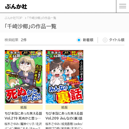
ぶんか社TOP
「千崎沙椰」の作品一覧
「千崎沙椰」の作品一覧
検索結果
2件
新着順
タイトル順
紙版
紙版
ちび本当にあった笑える話
ちび本当にあった笑える話
Vol.219 死ぬかと思っ
Vol.209 みんなの（裏）話
た!!
桜木さゆみ
魔神ぐり子
北沢
桜木さゆみ
成見香穂
poko
バンビ
華桜こもも
チャーミ
熊田プウ助
宮古蜂
北沢バン