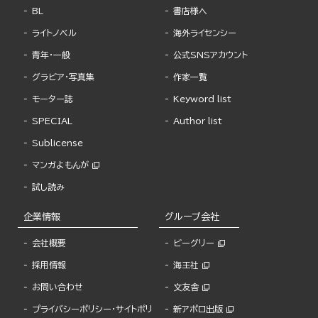
BL
書店様へ
ライトノベル
海外ライセンシー
青年・一般
公式SNSアカウント
グラビア・写真集
作家一覧
モーター誌
Keyword list
SPECIAL
Author list
Sublicense
マンガよもんが
試し読み
企業情報
グループ会社
会社概要
ビーグリー
採用情報
海王社
お問い合わせ
文友舎
プライバシーポリシー・サイトポリ
新アポロ出版