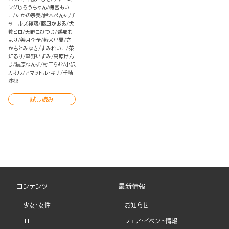
ングじろうちゃん
梅宮あい
こ
たかの宗美
鈴木ぺんた
チ
ャールズ後藤
藤凪かおる
犬
養ヒロ
天野こひつじ
遥那も
より
美月李予
藪犬小夏
さ
かもとみゆき
すみれいこ
茶
畑るり
森野いずみ
高原けん
じ
猫原ねんず
村田らむ
小沢
カオル
アマットル・キナ
千崎
沙椰
試し読み
コンテンツ
最新情報
少女・女性
お知らせ
TL
フェア・イベント情報