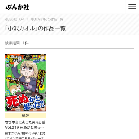
ぶんか社TOP
「小沢カオル」の作品一覧
「小沢カオル」の作品一覧
検索結果
1件
紙版
ちび本当にあった笑える話
Vol.219 死ぬかと思っ
た!!
桜木さゆみ
魔神ぐり子
北沢
バンビ
華桜こもも
チャーミ