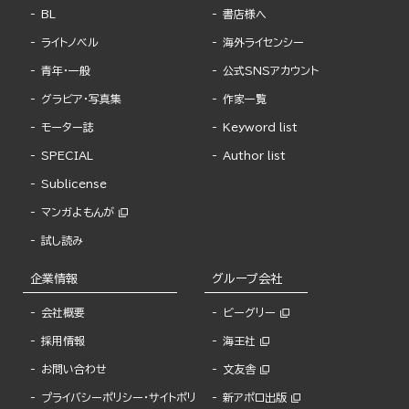
BL
書店様へ
ライトノベル
海外ライセンシー
青年・一般
公式SNSアカウント
グラビア・写真集
作家一覧
モーター誌
Keyword list
SPECIAL
Author list
Sublicense
マンガよもんが
試し読み
企業情報
グループ会社
会社概要
ビーグリー
採用情報
海王社
お問い合わせ
文友舎
プライバシーポリシー・サイトポリ
新アポロ出版