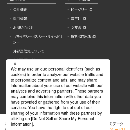
会社概要
ビーグリー
採用情報
海王社
お問い合わせ
文友舎
プライバシーポリシー・サイトポリ
新アポロ出版
シー
外部送信先について
内部通報制度について
ぶんか社が運営するサイトでは、利便性向上のためにCookie等のデータ
を使用しています。 当社のCookieについての詳細は、「
プライバシーポリ