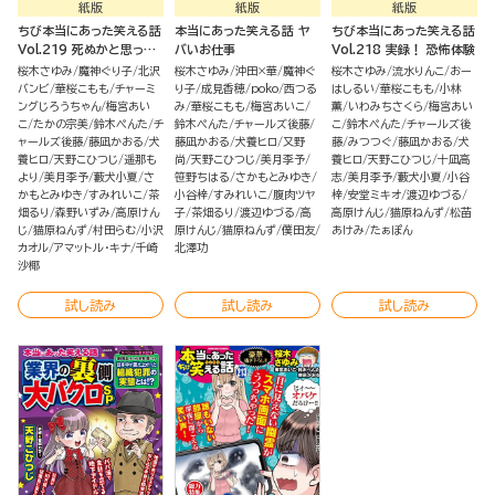
紙版
紙版
紙版
ちび本当にあった笑える話
本当にあった笑える話 ヤ
ちび本当にあった笑える話
Vol.219 死ぬかと思っ
バいお仕事
Vol.218 実録！ 恐怖体験
た!!
桜木さゆみ
魔神ぐり子
北沢
桜木さゆみ
沖田×華
魔神ぐ
桜木さゆみ
流水りんこ
おー
バンビ
華桜こもも
チャーミ
り子
成見香穂
poko
西つる
はしるい
華桜こもも
小林
ングじろうちゃん
梅宮あい
み
華桜こもも
梅宮あいこ
薫
いわみちさくら
梅宮あい
こ
たかの宗美
鈴木ぺんた
チ
鈴木ぺんた
チャールズ後藤
こ
鈴木ぺんた
チャールズ後
ャールズ後藤
藤凪かおる
犬
藤凪かおる
犬養ヒロ
又野
藤
みつつぐ
藤凪かおる
犬
養ヒロ
天野こひつじ
遥那も
尚
天野こひつじ
美月李予
養ヒロ
天野こひつじ
十凪高
より
美月李予
藪犬小夏
さ
笹野ちはる
さかもとみゆき
志
美月李予
藪犬小夏
小谷
かもとみゆき
すみれいこ
茶
小谷梓
すみれいこ
腹肉ツヤ
梓
安堂ミキオ
渡辺ゆづる
畑るり
森野いずみ
高原けん
子
茶畑るり
渡辺ゆづる
高
高原けんじ
猫原ねんず
松苗
じ
猫原ねんず
村田らむ
小沢
原けんじ
猫原ねんず
僕田友
あけみ
たぁぽん
カオル
アマットル・キナ
千崎
北澤功
沙椰
試し読み
試し読み
試し読み