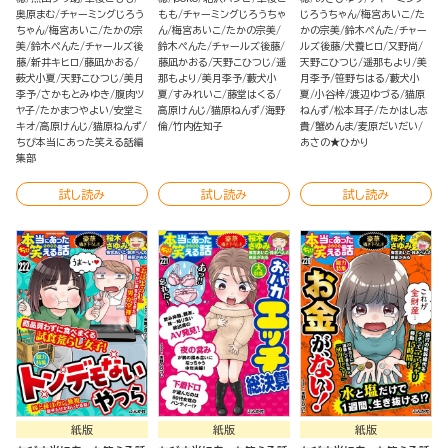
奥原まむ
チャーミングじろう
もも
チャーミングじろうちゃ
じろうちゃん
梅宮あいこ
た
ちゃん
梅宮あいこ
たかの宗
ん
梅宮あいこ
たかの宗美
かの宗美
鈴木ぺんた
チャー
美
鈴木ぺんた
チャールズ後
鈴木ぺんた
チャールズ後藤
ルズ後藤
犬養ヒロ
又野尚
藤
新井キヒロ
藤凪かおる
藤凪かおる
天野こひつじ
遥
天野こひつじ
遥那もより
美
薮犬小夏
天野こひつじ
美月
那もより
美月李予
藪犬小
月李予
笹野ちはる
藪犬小
李予
さかもとみゆき
腹肉ツ
夏
すみれいこ
藤堂はくる
夏
小谷梓
渡辺ゆづる
猫原
ヤ子
たかまつやよい
安堂ミ
高原けんじ
猫原ねんず
海野
ねんず
松本耳子
たかはし志
キオ
高原けんじ
猫原ねんず
倫
竹内佐知子
貴
蟹めんま
麦原だいだい
ちび本当にあった笑える話編
あさの★ひかり
集部
試し読み
試し読み
試し読み
紙版
紙版
紙版