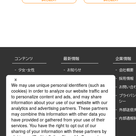
コンテンツ
最新情報
企業情報
少女・女性
お知らせ
会社概要
TL
フェア・イベント情
採用情報
報
BL
お問い合
書店様へ
ライトノベル
プライバシ
海外ライセンシー
シー
青年・一般
公式SNSアカウ
外部送信
グラビア・写真
ント
集
内部通報
作家一覧
モーター誌
Keyword list
SPECIAL