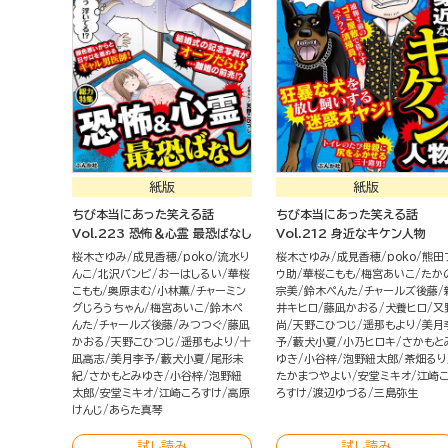
紙版
紙版
ちび本当にあった笑える話
ちび本当にあった笑える話
Vol.223 恐怖＆心霊 最恐ばなし
Vol.212 身近なキケン人物
桜木さゆみ
成見香穂
poko
流水り
桜木さゆみ
成見香穂
poko
熊田
んこ
北沢バンビ
おーはしるい
華桜
ウ助
華桜こもも
梅宮あいこ
たか
こもも
奥原まむ
小林薫
チャーミン
宗美
鈴木ぺんた
チャールズ後藤
グじろうちゃん
梅宮あいこ
鈴木ぺ
井キヒロ
藤凪かおる
犬養ヒロ
又
んた
チャールズ後藤
みつつぐ
藤凪
尚
天野こひつじ
遥那もより
美月
かおる
天野こひつじ
遥那もより
十
予
藪犬小夏
小乃ヒロキ
さかもと
凪高志
美月李予
藪犬小夏
尾形未
ゆき
小谷梓
泡野紐太郎
茶畑るり
紀
さかもとみゆき
小谷梓
泡野紐
たかまつやよい
安堂ミキオ
江崎
太郎
安堂ミキオ
江崎ころすけ
高原
ろすけ
渡辺ゆづる
三島弥生
けんじ
あらた真琴
試し読み
試し読み