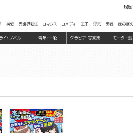
履歴
係
純愛
異世界転生
ロマンス
コメディ
王子
浮気
勇者
ほのぼ
ライトノベル
青年・一般
グラビア・写真集
モーター誌