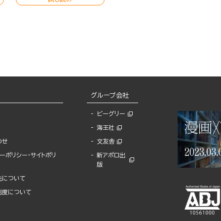
グループ会社
ビーグリー
海王社
わせ
文友舎
ーポリシー・サイトポリ
新アポロ出
版
先について
制度について