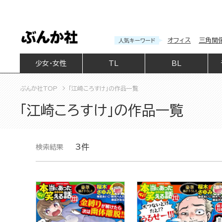
オフィス
三角関
人気キーワード
少女・女性
TL
BL
ぶんか社TOP
「江崎ころすけ」の作品一覧
「江崎ころすけ」の作品一覧
3件
検索結果