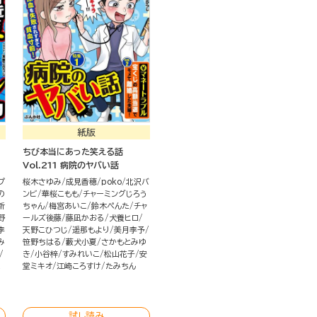
紙版
ちび本当にあった笑える話
Vol.211 病院のヤバい話
プ
桜木さゆみ
成見香穂
poko
北沢バ
の
ンビ
華桜こもも
チャーミングじろう
新
ちゃん
梅宮あいこ
鈴木ぺんた
チャ
野
ールズ後藤
藤凪かおる
犬養ヒロ
李
天野こひつじ
遥那もより
美月李予
み
笹野ちはる
藪犬小夏
さかもとみゆ
き
小谷梓
すみれいこ
松山花子
安
こ
堂ミキオ
江崎ころすけ
たみちん
試し読み