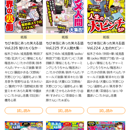
紙版
紙版
紙版
ちび本当にあった笑える話
ちび本当にあった笑える話
ちび本当にあった笑える話
Vol.226 知りたくなかっ
Vol.225 ダメ人間大集
Vol.224 人生の大ピンチ
た業界の裏側
合！
SP
桜木さゆみ
成見香穂
熊田プ
桜木さゆみ
成見香穂
poko
桜木さゆみ
沖田×華
成見香
ウ助
北沢バンビ
華桜こもも
熊田プウ助
北沢バンビ
久保
穂
poko
熊田プウ助
おーは
梅宮あいこ
たかの宗美
鈴木
田順子
華桜こもも
チャーミ
しるい
華桜こもも
チャーミ
ぺんた
チャールズ後藤
新井
ングじろうちゃん
梅宮あい
ングじろうちゃん
梅宮あい
キヒロ
藤凪かおる
又野尚
こ
たかの宗美
鈴木ぺんた
チ
こ
たかの宗美
鈴木ぺんた
チ
天野こひつじ
遥那もより
美
ャールズ後藤
新井キヒロ
藤
ャールズ後藤
新井キヒロ
藤
月李予
笹野ちはる
すみれい
凪かおる
犬養ヒロ
又野尚
凪かおる
犬養ヒロ
天野こひ
こ
腹肉ツヤ子
泡野紐太郎
安
天野こひつじ
遥那もより
藪
つじ
遥那もより
美月李予
堂ミキオ
あらた真琴
中園ま
犬小夏
さかもとみゆき
小谷
藪犬小夏
茶畑るり
はり
中
いこ
たかはし志貴
日辻彩
梓
すみれいこ
茶畑るり
高
園まいこ
たかはし志貴
優月心菜
原けんじ
たぁぽん
試し読み
試し読み
試し読み