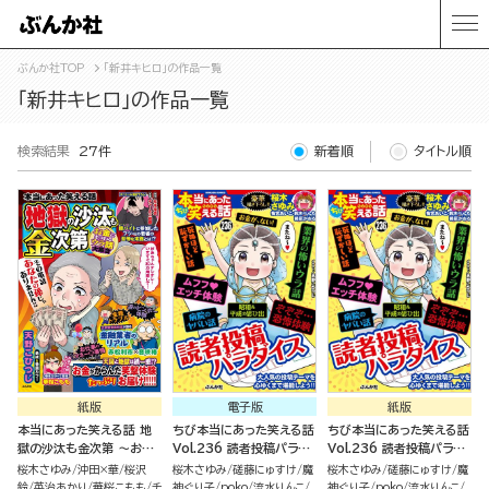
ぶんか社TOP
「新井キヒロ」の作品一覧
「新井キヒロ」の作品一覧
検索結果
27件
新着順
タイトル順
紙版
電子版
紙版
本当にあった笑える話 地
ちび本当にあった笑える話
ちび本当にあった笑える話
獄の沙汰も金次第 ～お金
Vol.236 読者投稿パラダ
Vol.236 読者投稿パラダ
にまつわるウラ話大集合～
イス
イス
桜木さゆみ
沖田×華
桜沢
桜木さゆみ
磋藤にゅすけ
魔
桜木さゆみ
磋藤にゅすけ
魔
鈴
英治あかり
華桜こもも
チ
神ぐり子
poko
流水りんこ
神ぐり子
poko
流水りんこ