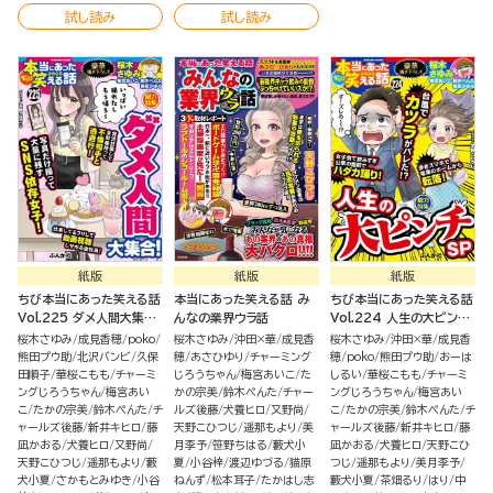
試し読み
試し読み
紙版
紙版
紙版
ちび本当にあった笑える話
本当にあった笑える話 み
ちび本当にあった笑える話
Vol.225 ダメ人間大集
んなの業界ウラ話
Vol.224 人生の大ピンチ
合！
SP
桜木さゆみ
成見香穂
poko
桜木さゆみ
沖田×華
成見香
桜木さゆみ
沖田×華
成見香
熊田プウ助
北沢バンビ
久保
穂
あさひゆり
チャーミング
穂
poko
熊田プウ助
おーは
田順子
華桜こもも
チャーミ
じろうちゃん
梅宮あいこ
た
しるい
華桜こもも
チャーミ
ングじろうちゃん
梅宮あい
かの宗美
鈴木ぺんた
チャー
ングじろうちゃん
梅宮あい
こ
たかの宗美
鈴木ぺんた
チ
ルズ後藤
犬養ヒロ
又野尚
こ
たかの宗美
鈴木ぺんた
チ
ャールズ後藤
新井キヒロ
藤
天野こひつじ
遥那もより
美
ャールズ後藤
新井キヒロ
藤
凪かおる
犬養ヒロ
又野尚
月李予
笹野ちはる
藪犬小
凪かおる
犬養ヒロ
天野こひ
天野こひつじ
遥那もより
藪
夏
小谷梓
渡辺ゆづる
猫原
つじ
遥那もより
美月李予
犬小夏
さかもとみゆき
小谷
ねんず
松本耳子
たかはし志
藪犬小夏
茶畑るり
はり
中