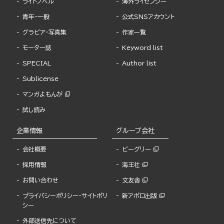
ライトノベル
海外ライセンシー
青年・一般
公式SNSアカウント
グラビア・写真集
作家一覧
モーター誌
Keyword list
SPECIAL
Author list
Sublicense
マンガよもんが
試し読み
企業情報
グループ会社
会社概要
ビーグリー
採用情報
海王社
お問い合わせ
文友舎
プライバシーポリシー・サイトポリ
新アポロ出版
シー
外部送信先について