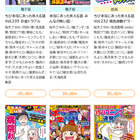
電子版
電子版
紙版
ちび本当にあった笑える話
本当にあった笑える話 み
ちび本当にあった笑える話
Vol.235 お金トラブル
んなの怖い話
Vol.232 桃色体験デラッ
2024→2025冬
クス
桜木さゆみ
沖田×華
成見香
桜木さゆみ
三ノ輪ブン子
流
桜木さゆみ
成見香穂
poko
穂
熊田プウ助
華桜こもも
水りんこ
熊田プウ助
おーは
熊田プウ助
北沢バンビ
華桜
奥原まむ
チャーミングじろう
しるい
華桜こもも
千石のり
こもも
梅宮あいこ
たかの宗
ちゃん
梅宮あいこ
たかの宗
お
奥原まむ
小林薫
梅宮あ
美
鈴木ぺんた
チャールズ後
美
鈴木ぺんた
チャールズ後
いこ
鈴木ぺんた
チャールズ
藤
新井キヒロ
藤凪かおる
藤
新井キヒロ
藤凪かおる
後藤
新井キヒロ
みつつぐ
犬養ヒロ
天野こひつじ
遥那
薮犬小夏
天野こひつじ
美月
天野こひつじ
遥那もより
十
もより
美月李予
さかもとみ
李予
さかもとみゆき
腹肉ツ
凪高志
美月李予
藪犬小夏
ゆき
すみれいこ
腹肉ツヤ子
ヤ子
たかまつやよい
安堂ミ
小谷梓
茶畑るり
アマットル・
キオ
高原けんじ
猫原ねんず
キナ
山口敏太郎
山田ちる
ちび本当にあった笑える話編
る
天海杏菜
集部
試し読み
試し読み
試し読み