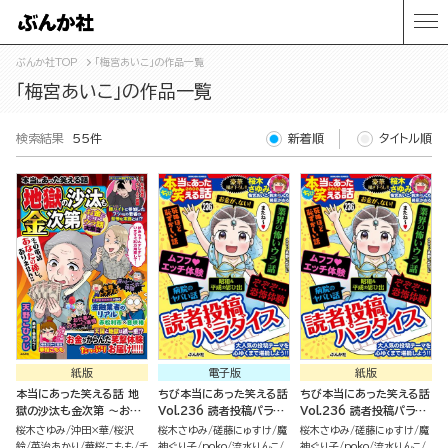
ぶんか社TOP
「梅宮あいこ」の作品一覧
「梅宮あいこ」の作品一覧
検索結果
55件
新着順
タイトル順
紙版
電子版
紙版
本当にあった笑える話 地
ちび本当にあった笑える話
ちび本当にあった笑える話
獄の沙汰も金次第 ～お金
Vol.236 読者投稿パラダ
Vol.236 読者投稿パラダ
にまつわるウラ話大集合～
イス
イス
桜木さゆみ
沖田×華
桜沢
桜木さゆみ
磋藤にゅすけ
魔
桜木さゆみ
磋藤にゅすけ
魔
鈴
英治あかり
華桜こもも
チ
神ぐり子
poko
流水りんこ
神ぐり子
poko
流水りんこ