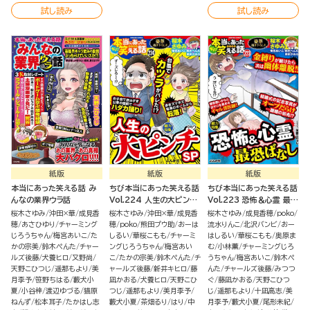
試し読み
試し読み
紙版
紙版
紙版
本当にあった笑える話 み
ちび本当にあった笑える話
ちび本当にあった笑える話
んなの業界ウラ話
Vol.224 人生の大ピンチ
Vol.223 恐怖＆心霊 最恐
SP
ばなし
桜木さゆみ
沖田×華
成見香
桜木さゆみ
沖田×華
成見香
桜木さゆみ
成見香穂
poko
穂
あさひゆり
チャーミング
穂
poko
熊田プウ助
おーは
流水りんこ
北沢バンビ
おー
じろうちゃん
梅宮あいこ
た
しるい
華桜こもも
チャーミ
はしるい
華桜こもも
奥原ま
かの宗美
鈴木ぺんた
チャー
ングじろうちゃん
梅宮あい
む
小林薫
チャーミングじろ
ルズ後藤
犬養ヒロ
又野尚
こ
たかの宗美
鈴木ぺんた
チ
うちゃん
梅宮あいこ
鈴木ぺ
天野こひつじ
遥那もより
美
ャールズ後藤
新井キヒロ
藤
んた
チャールズ後藤
みつつ
月李予
笹野ちはる
藪犬小
凪かおる
犬養ヒロ
天野こひ
ぐ
藤凪かおる
天野こひつ
夏
小谷梓
渡辺ゆづる
猫原
つじ
遥那もより
美月李予
じ
遥那もより
十凪高志
美
ねんず
松本耳子
たかはし志
藪犬小夏
茶畑るり
はり
中
月李予
藪犬小夏
尾形未紀