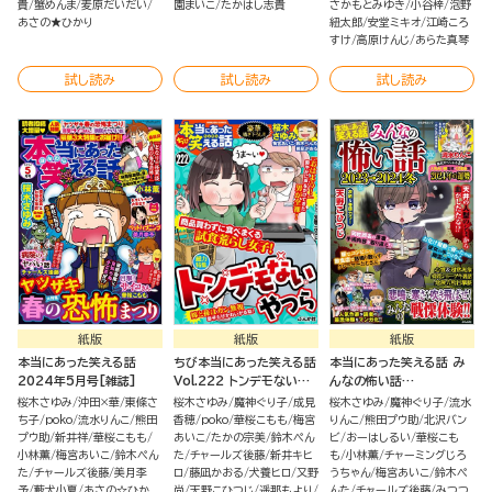
貴
蟹めんま
麦原だいだい
園まいこ
たかはし志貴
さかもとみゆき
小谷梓
泡野
あさの★ひかり
紐太郎
安堂ミキオ
江崎ころ
すけ
高原けんじ
あらた真琴
試し読み
試し読み
試し読み
紙版
紙版
紙版
本当にあった笑える話
ちび本当にあった笑える話
本当にあった笑える話 み
2024年5月号[雑誌]
Vol.222 トンデモないや
んなの怖い話
つら
2023→2024冬
桜木さゆみ
沖田×華
東條さ
桜木さゆみ
魔神ぐり子
成見
桜木さゆみ
魔神ぐり子
流水
ち子
poko
流水りんこ
熊田
香穂
poko
華桜こもも
梅宮
りんこ
熊田プウ助
北沢バン
プウ助
新井祥
華桜こもも
あいこ
たかの宗美
鈴木ぺん
ビ
おーはしるい
華桜こも
小林薫
梅宮あいこ
鈴木ぺん
た
チャールズ後藤
新井キヒ
も
小林薫
チャーミングじろ
た
チャールズ後藤
美月李
ロ
藤凪かおる
犬養ヒロ
又野
うちゃん
梅宮あいこ
鈴木ぺ
予
藪犬小夏
あさの☆ひか
尚
天野こひつじ
遥那もより
んた
チャールズ後藤
みつつ