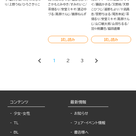
り
上野うね
ひろさきりこ
さかもとみゆき
すみれいこ
ぐ
藤凪かおる
又野尚
天野
茶畑るり
安堂ミキオ
渡辺ゆ
こひつじ
遥那もより
十凪高
づる
高原けんじ
猫原ねんず
志
笹野ちはる
尾形未紀
茶
畑るり
安堂ミキオ
高原けん
じ
山口敏太郎
山田ちるる
羽々桐鷹也
脇田直輝
試し読み
試し読み
1
2
3
コンテンツ
最新情報
少女・女性
お知らせ
TL
フェア・イベント情報
BL
書店様へ