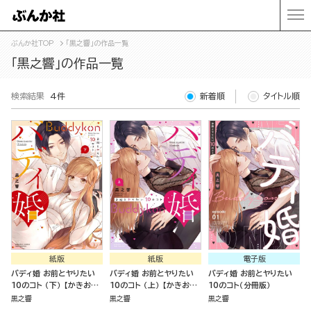
ぶんか社TOP
「黒之響」の作品一覧
「黒之響」の作品一覧
検索結果
4件
新着順
タイトル順
紙版
紙版
電子版
バディ婚 お前とヤりたい
バディ婚 お前とヤりたい
バディ婚 お前とヤりたい
10のコト （下） 【かきおろ
10のコト （上） 【かきおろ
10のコト（分冊版）
し漫画＆電子限定ペーパー
し漫画＆電子限定ペーパー
黒之響
黒之響
黒之響
付】
付】