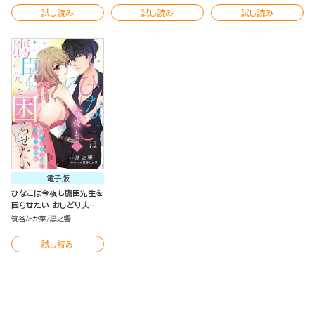
試し読み
試し読み
試し読み
電子版
ひなこは今夜も鷹臣先生を
困らせたい おしどり夫婦
のナイショの性癖（分冊版）
筑谷たか菜
黒之響
試し読み