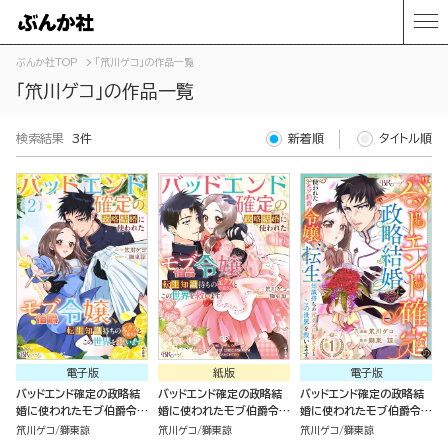
ぶんか社TOP
「笊川ゲコ」の作品一覧
「笊川ゲコ」の作品一覧
検索結果
3件
新着順
タイトル順
電子版
紙版
電子版
バッドエンド確定の政略結
バッドエンド確定の政略結
バッドエンド確定の政略結
婚に使われたモブ伯爵令
婚に使われたモブ伯爵令
婚に使われたモブ伯爵令
嬢、転生知識持ちの元クズ
嬢、転生知識持ちの元クズ
嬢、転生知識持ちの元クズ
笊川ゲコ
獅東諒
笊川ゲコ
獅東諒
笊川ゲコ
獅東諒
旦那さまとこの世界を救い
旦那さまとこの世界を救い
旦那さまとこの世界を救い