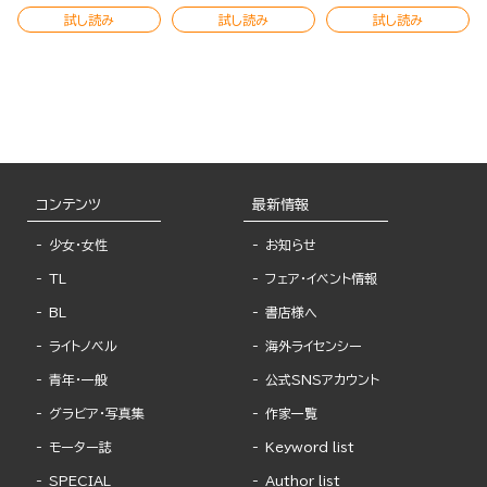
ます コミック版 （2）
ます（1）
ます コミック版 （分冊版）
試し読み
試し読み
試し読み
コンテンツ
最新情報
少女・女性
お知らせ
TL
フェア・イベント情報
BL
書店様へ
ライトノベル
海外ライセンシー
青年・一般
公式SNSアカウント
グラビア・写真集
作家一覧
モーター誌
Keyword list
SPECIAL
Author list