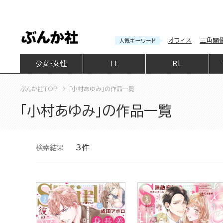
オフィス
三角関
人気キーワード
少女・女性
TL
BL
ぶんか社TOP
「小村あゆみ」の作品一覧
「小村あゆみ」の作品一覧
3件
検索結果