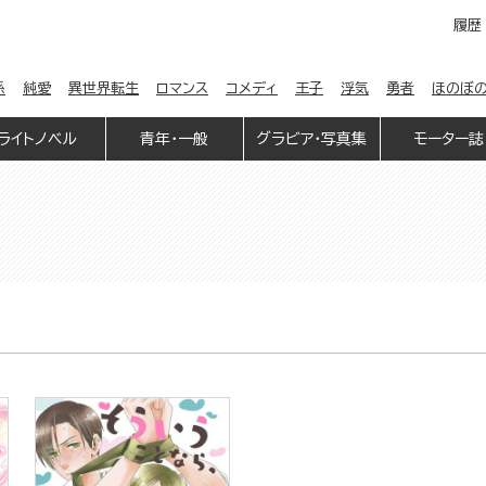
履歴
係
純愛
異世界転生
ロマンス
コメディ
王子
浮気
勇者
ほのぼ
ライトノベル
青年・一般
グラビア・写真集
モーター誌