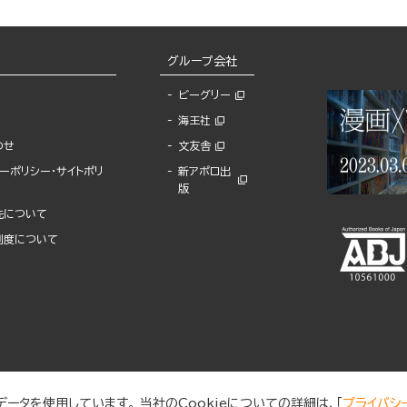
グループ会社
ビーグリー
海王社
わせ
文友舎
ーポリシー・サイトポリ
新アポロ出
版
先について
制度について
ータを使用しています。 当社のCookieについての詳細は、「
プライバシ