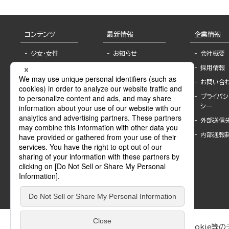
コンテンツ
最新情報
企業情報
少女・女性
お知らせ
会社概要
TL
フェア・イベント情
採用情報
報
BL
お問い合
書店様へ
ライトノベル
プライバシ
海外ライセンシー
シー
青年・一般
公式SNSアカウ
外部送信
グラビア・写真
ント
集
内部通報
作家一覧
モーター誌
Keyword list
SPECIAL
Author list
Sublicense
マンガよもん
が
試し読み
ぶんか社が運営するサイトでは、利便性向上のためにCookie等のデ