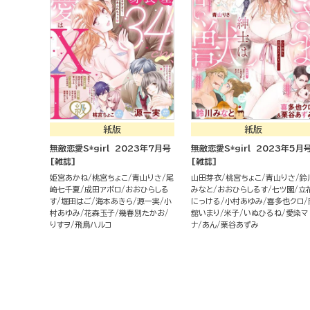
紙版
紙版
無敵恋愛S*girl 2023年7月号
無敵恋愛S*girl 2023年5月
[雑誌]
[雑誌]
姫宮あかね
桃宮ちょこ
青山りさ
尾
山田芽衣
桃宮ちょこ
青山りさ
鈴
崎七千夏
成田アポロ
おおひらしる
みなと
おおひらしるす
七ツ園
立
す
堀田はご
海本あきら
源一実
小
にっける
小村あゆみ
喜多也クロ
村あゆみ
花森玉子
幾春別たかお
舘いまり
米子
いぬひるね
愛染マ
りすヲ
飛鳥ハルコ
ナ
あん
栗谷あずみ