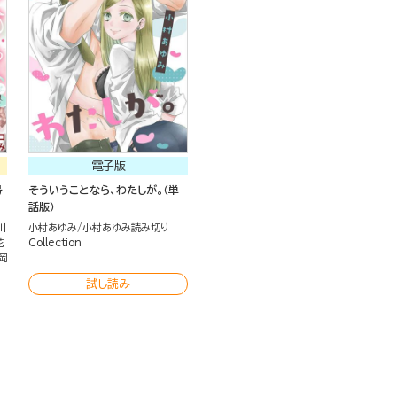
電子版
号
そういうことなら、わたしが。（単
話版）
川
小村あゆみ
小村あゆみ読み切り
花
Collection
岡
試し読み