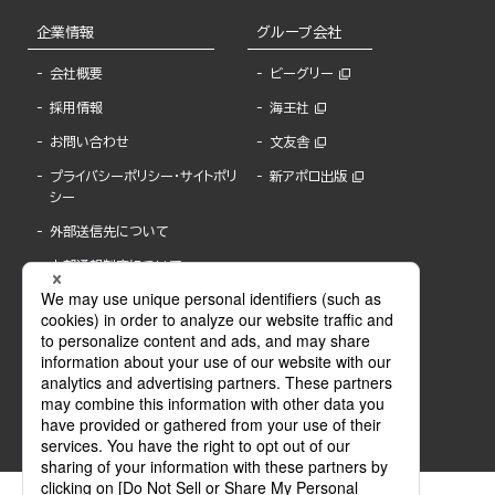
企業情報
グループ会社
会社概要
ビーグリー
採用情報
海王社
お問い合わせ
文友舎
プライバシーポリシー・サイトポリ
新アポロ出版
シー
外部送信先について
内部通報制度について