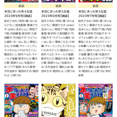
紙版
紙版
紙版
本当にあった笑える話
本当にあった笑える話
本当にあった笑える話
2023年9月号[雑誌]
2023年8月号[雑誌]
2023年7月号[雑誌]
桜木さゆみ
沖田×華
おりは
桜木さゆみ
沖田×華
おりは
桜木さゆみ
沖田×華
おりは
らさちこ
成見香穂
東條さち
らさちこ
東條さち子
poko
らさちこ
東條さち子
poko
子
poko
流水りんこ
熊田プ
流水りんこ
熊田プウ助
内田
流水りんこ
熊田プウ助
内田
ウ助
内田春菊
新井祥
久保
春菊
新井祥
久保田順子
竹
春菊
新井祥
竹内佐千子
ラ
田順子
竹内佐千子
ラズウェ
内佐千子
ラズウェル細木
お
ズウェル細木
おーはしるい
ル細木
おーはしるい
華桜こ
ーはしるい
華桜こもも
小林
華桜こもも
オチョのうつつ
もも
小林薫
チャーミングじ
薫
チャーミングじろうちゃん
小林薫
いわみちさくら
梅宮
ろうちゃん
いわみちさくら
いわみちさくら
梅宮あいこ
あいこ
鈴木ぺんた
チャール
梅宮あいこ
鈴木ぺんた
チャ
鈴木ぺんた
チャールズ後藤
ズ後藤
藪犬小夏
松苗あけ
ールズ後藤
新井キヒロ
藪犬
新井キヒロ
藤凪かおる
藪犬
み
あさの☆ひかり
パプア服
小夏
高原けんじ
松苗あけ
小夏
高原けんじ
松苗あけ
部
あらた真琴
犬木加奈子
み
パプア服部
あらた真琴
み
犬木加奈子
蟹めんま
堀
劉セイラ
蟹めんま
堀田あき
犬木加奈子
堀田あきお
堀田
田あきお
堀田かよ
上野うね
お
堀田かよ
上野うね
多村
かよ
上野うね
奈美