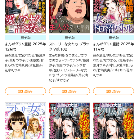
電子版
電子版
電子版
まんがグリム童話 2025年
ストーリーな女たち ブラッ
まんがグリム童話 2025年
12月号
ク Vol.102
11月号
藤森治見
安武わたる
飯島淳
まんだ林檎
なつまろ。
きづ
藤森治見
あしだかおる
安武
子
葉月つや子
小田原愛
村
きあきら＋サトウナンキ
飯島
わたる
なつまろ。
飯島淳子
田らむ
竹崎真実
汐見朝子
淳子
葉月つや子
ヨシダ有
葉月つや子
小田原愛
村田ら
花牟礼サキ
希
星野スミ
ストーリーな女
む
竹崎真実
アオイセイ
花牟
たち ブラック編集部
芹沢由
礼サキ
紀子
すけきよ
試し読み
試し読み
試し読み