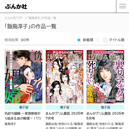
ぶんか社TOP
「飯島淳子」の作品一覧
「飯島淳子」の作品一覧
検索結果
90件
新着順
タイトル順
電子版
電子版
電子版
仇討ち娼婦 ～家族惨殺か
まんがグリム童話 2026年
まんがグリム童話 2026年
ら始まる血の報復～ （11）
7月号
6月号
飯島淳子
藤森治見
安武わたる
飯島淳
藤森治見
安武わたる
飯島淳
子
葉月つや子
小田原愛
村
子
葉月つや子
小田原愛
村