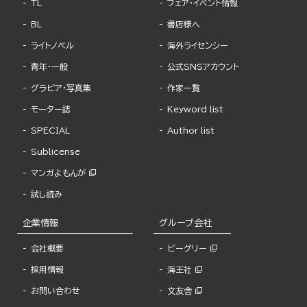
TL
フェア・イベント情報
BL
書店様へ
ライトノベル
海外ライセンシー
青年・一般
公式SNSアカウント
グラビア・写真集
作家一覧
モーター誌
Keyword list
SPECIAL
Author list
Sublicense
マンガよもんが
試し読み
企業情報
グループ会社
会社概要
ビーグリー
採用情報
海王社
お問い合わせ
文友舎