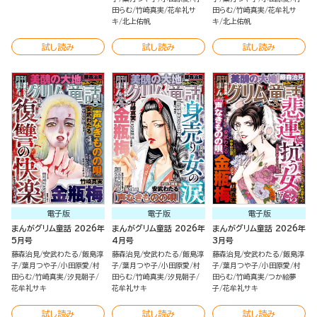
田らむ
竹崎真実
花牟礼サ
田らむ
竹崎真実
花牟礼サ
キ
北上佑帆
キ
北上佑帆
試し読み
試し読み
試し読み
電子版
電子版
電子版
まんがグリム童話 2026年
まんがグリム童話 2026年
まんがグリム童話 2026年
5月号
4月号
3月号
藤森治見
安武わたる
飯島淳
藤森治見
安武わたる
飯島淳
藤森治見
安武わたる
飯島淳
子
葉月つや子
小田原愛
村
子
葉月つや子
小田原愛
村
子
葉月つや子
小田原愛
村
田らむ
竹崎真実
汐見朝子
田らむ
竹崎真実
汐見朝子
田らむ
竹崎真実
つか絵夢
花牟礼サキ
花牟礼サキ
子
花牟礼サキ
試し読み
試し読み
試し読み