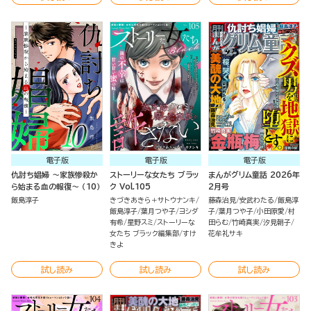
電子版
電子版
電子版
仇討ち娼婦 ～家族惨殺か
ストーリーな女たち ブラッ
まんがグリム童話 2026年
ら始まる血の報復～ （10）
ク Vol.105
2月号
飯島淳子
きづきあきら＋サトウナンキ
藤森治見
安武わたる
飯島淳
飯島淳子
葉月つや子
ヨシダ
子
葉月つや子
小田原愛
村
有希
星野スミ
ストーリーな
田らむ
竹崎真実
汐見朝子
女たち ブラック編集部
すけ
花牟礼サキ
きよ
試し読み
試し読み
試し読み