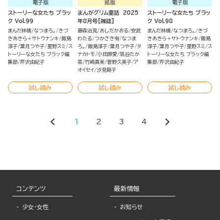
電子版
紙版
電子版
ストーリーな女たち ブラッ
まんがグリム童話 2025
ストーリーな女たち ブラッ
ク Vol.99
年8月号[雑誌]
ク Vol.98
まんだ林檎
なつまろ。
きづ
藤森治見
あしだかおる
安武
まんだ林檎
なつまろ。
きづ
きあきら＋サトウナンキ
飯島
わたる
つかさき有
なつま
きあきら＋サトウナンキ
飯島
淳子
葉月つや子
星野スミ
ス
ろ。
飯島淳子
葉月つや子
タ
淳子
葉月つや子
星野スミ
ス
トーリーな女たち ブラック編
ナカトモ
小田原愛
筑谷たか
トーリーな女たち ブラック編
集部
芹沢由紀子
菜
竹崎真実
菅野久美子
ア
集部
芹沢由紀子
オイセイ
汐見朝子
試し読み
試し読み
試し読み
1
2
3
4
コンテンツ
最新情報
少女・女性
お知らせ