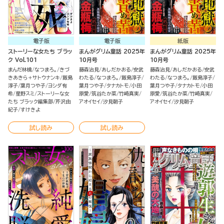
電子版
電子版
紙版
ストーリーな女たち ブラッ
まんがグリム童話 2025年
まんがグリム童話 2025年
ク Vol.101
10月号
10月号
まんだ林檎
なつまろ。
きづ
藤森治見
あしだかおる
安武
藤森治見
あしだかおる
安武
きあきら＋サトウナンキ
飯島
わたる
なつまろ。
飯島淳子
わたる
なつまろ。
飯島淳子
淳子
葉月つや子
ヨシダ有
葉月つや子
タナカトモ
小田
葉月つや子
タナカトモ
小田
希
星野スミ
ストーリーな女
原愛
筑谷たか菜
竹崎真実
原愛
筑谷たか菜
竹崎真実
たち ブラック編集部
芹沢由
アオイセイ
汐見朝子
アオイセイ
汐見朝子
紀子
すけきよ
試し読み
試し読み