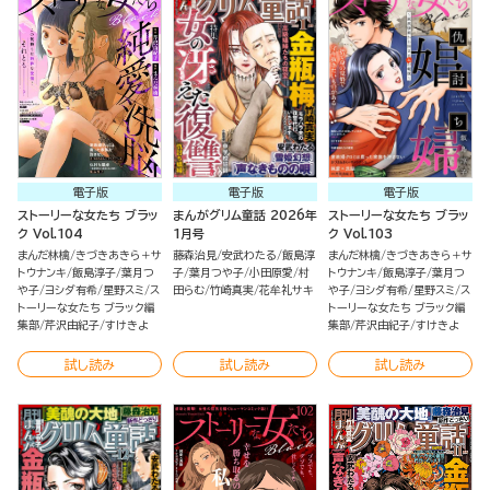
電子版
電子版
電子版
ストーリーな女たち ブラッ
まんがグリム童話 2026年
ストーリーな女たち ブラッ
ク Vol.104
1月号
ク Vol.103
まんだ林檎
きづきあきら＋サ
藤森治見
安武わたる
飯島淳
まんだ林檎
きづきあきら＋サ
トウナンキ
飯島淳子
葉月つ
子
葉月つや子
小田原愛
村
トウナンキ
飯島淳子
葉月つ
や子
ヨシダ有希
星野スミ
ス
田らむ
竹崎真実
花牟礼サキ
や子
ヨシダ有希
星野スミ
ス
トーリーな女たち ブラック編
トーリーな女たち ブラック編
集部
芹沢由紀子
すけきよ
集部
芹沢由紀子
すけきよ
試し読み
試し読み
試し読み