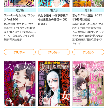
電子版
電子版
電子版
ストーリーな女たち ブラッ
仇討ち娼婦 ～家族惨殺か
まんがグリム童話 2025
ク Vol.100
ら始まる血の報復～ （9）
年9月号[雑誌]
まんだ林檎
なつまろ。
きづ
飯島淳子
藤森治見
あしだかおる
安武
きあきら＋サトウナンキ
飯島
わたる
つかさき有
なつま
淳子
葉月つや子
星野スミ
ス
ろ。
飯島淳子
葉月つや子
タ
トーリーな女たち ブラック編
ナカトモ
小田原愛
筑谷たか
集部
芹沢由紀子
菜
竹崎真実
菅野久美子
ア
オイセイ
試し読み
試し読み
試し読み