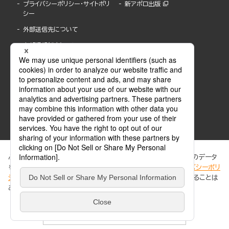
プライバシーポリシー・サイトポリ
新アポロ出版
シー
外部送信先について
内部通報制度について
ぶんか社が運営するサイトでは、利便性向上のためにCookie等のデータ
を使用しています。 当社のCookieについての詳細は、「
プライバシーポリ
シー
」をご覧ください。当サイトでは、訪問者の個人情報を追跡することは
ABJマークは、この電子書店・電子書籍配信サービスが、著作権者からコンテンツ使用許諾を
ありません。
得た正規版配信サービスであることを示す登録商標(登録番号 第6091713号)です。
ABJマークの詳細、ABJマークを掲示しているサービスの一覧はこちら。
https://aebs.or.jp/
同意する