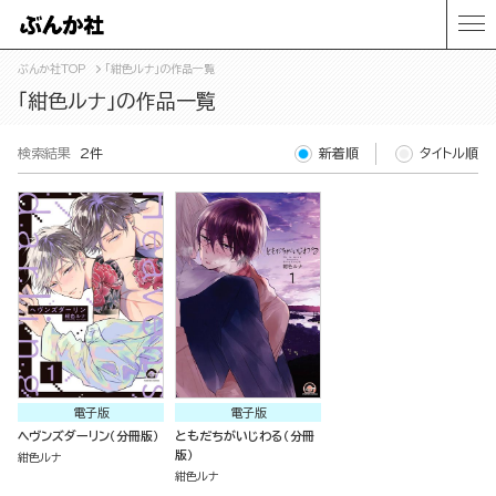
ぶんか社TOP
「紺色ルナ」の作品一覧
「紺色ルナ」の作品一覧
検索結果
2件
新着順
タイトル順
電子版
電子版
ヘヴンズダーリン（分冊版）
ともだちがいじわる（分冊
版）
紺色ルナ
紺色ルナ