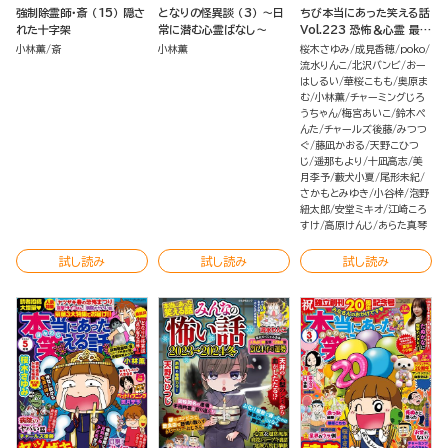
強制除霊師・斎 （15） 隠さ
となりの怪異談 （3） ～日
ちび本当にあった笑える話
れた十字架
常に潜む心霊ばなし～
Vol.223 恐怖＆心霊 最恐
ばなし
小林薫
斎
小林薫
桜木さゆみ
成見香穂
poko
流水りんこ
北沢バンビ
おー
はしるい
華桜こもも
奥原ま
む
小林薫
チャーミングじろ
うちゃん
梅宮あいこ
鈴木ぺ
んた
チャールズ後藤
みつつ
ぐ
藤凪かおる
天野こひつ
じ
遥那もより
十凪高志
美
月李予
藪犬小夏
尾形未紀
さかもとみゆき
小谷梓
泡野
紐太郎
安堂ミキオ
江崎ころ
すけ
高原けんじ
あらた真琴
試し読み
試し読み
試し読み