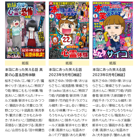
紙版
紙版
紙版
本当にあった笑える話 真
本当にあった笑える話
本当にあった笑える話
夏の心霊＆恐怖体験
2023年9月号[雑誌]
2023年8月号[雑誌]
桜木さゆみ
三ノ輪ブン子
魔
桜木さゆみ
沖田×華
おりは
桜木さゆみ
沖田×華
おりは
神ぐり子
流水りんこ
熊田プ
らさちこ
成見香穂
東條さち
らさちこ
東條さち子
poko
ウ助
華桜こもも
小林薫
梅
子
poko
流水りんこ
熊田プ
流水りんこ
熊田プウ助
内田
宮あいこ
鈴木ぺんた
チャー
ウ助
内田春菊
新井祥
久保
春菊
新井祥
久保田順子
竹
ルズ後藤
新井キヒロ
みつつ
田順子
竹内佐千子
ラズウェ
内佐千子
ラズウェル細木
お
ぐ
藤凪かおる
犬養ヒロ
天
ル細木
おーはしるい
華桜こ
ーはしるい
華桜こもも
小林
野こひつじ
十凪高志
美月李
もも
小林薫
チャーミングじ
薫
チャーミングじろうちゃん
予
藪犬小夏
さかもとみゆ
ろうちゃん
いわみちさくら
いわみちさくら
梅宮あいこ
き
すみれいこ
泡野紐太郎
梅宮あいこ
鈴木ぺんた
チャ
鈴木ぺんた
チャールズ後藤
茶畑るり
渡辺ゆづる
高原け
ールズ後藤
新井キヒロ
藪犬
新井キヒロ
藤凪かおる
藪犬
んじ
山田ちるる
羽々桐鷹也
小夏
高原けんじ
松苗あけ
小夏
高原けんじ
松苗あけ
み
パプア服部
あらた真琴
み
犬木加奈子
蟹めんま
堀