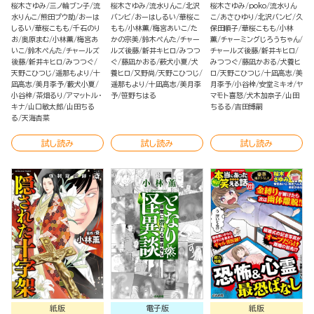
2024→2025冬
ばなし
桜木さゆみ
三ノ輪ブン子
流
桜木さゆみ
流水りんこ
北沢
桜木さゆみ
poko
流水りん
水りんこ
熊田プウ助
おーは
バンビ
おーはしるい
華桜こ
こ
あさひゆり
北沢バンビ
久
しるい
華桜こもも
千石のり
もも
小林薫
梅宮あいこ
た
保田順子
華桜こもも
小林
お
奥原まむ
小林薫
梅宮あ
かの宗美
鈴木ぺんた
チャー
薫
チャーミングじろうちゃん
いこ
鈴木ぺんた
チャールズ
ルズ後藤
新井キヒロ
みつつ
チャールズ後藤
新井キヒロ
後藤
新井キヒロ
みつつぐ
ぐ
藤凪かおる
薮犬小夏
犬
みつつぐ
藤凪かおる
犬養ヒ
天野こひつじ
遥那もより
十
養ヒロ
又野尚
天野こひつじ
ロ
天野こひつじ
十凪高志
美
凪高志
美月李予
藪犬小夏
遥那もより
十凪高志
美月李
月李予
小谷梓
安堂ミキオ
ヤ
小谷梓
茶畑るり
アマットル・
予
笹野ちはる
マモト喜怒
犬木加奈子
山田
キナ
山口敏太郎
山田ちる
ちるる
吉田博嗣
る
天海杏菜
試し読み
試し読み
試し読み
紙版
電子版
紙版