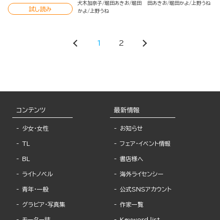
犬木加奈子
堀田あきお
堀田
田あきお
堀田かよ
上野うね
試し読み
かよ
上野うね
1
2
コンテンツ
最新情報
少女・女性
お知らせ
TL
フェア・イベント情報
BL
書店様へ
ライトノベル
海外ライセンシー
青年・一般
公式SNSアカウント
グラビア・写真集
作家一覧
モーター誌
Keyword list