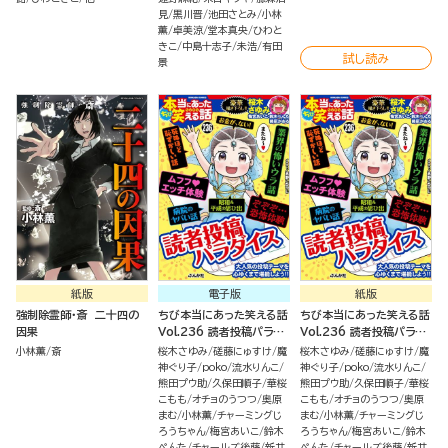
見
黒川晋
池田さとみ
小林
薫
卓美涼
堂本真央
ひわと
きこ
中島十志子
未浩
有田
試し読み
景
紙版
電子版
紙版
強制除霊師・斎 二十四の
ちび本当にあった笑える話
ちび本当にあった笑える話
因果
Vol.236 読者投稿パラダ
Vol.236 読者投稿パラダ
イス
イス
小林薫
斎
桜木さゆみ
磋藤にゅすけ
魔
桜木さゆみ
磋藤にゅすけ
魔
神ぐり子
poko
流水りんこ
神ぐり子
poko
流水りんこ
熊田プウ助
久保田順子
華桜
熊田プウ助
久保田順子
華桜
こもも
オチョのうつつ
奥原
こもも
オチョのうつつ
奥原
まむ
小林薫
チャーミングじ
まむ
小林薫
チャーミングじ
ろうちゃん
梅宮あいこ
鈴木
ろうちゃん
梅宮あいこ
鈴木
ぺんた
チャールズ後藤
新井
ぺんた
チャールズ後藤
新井