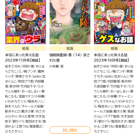
紙版
紙版
紙版
本当にあった笑える話
強制除霊師・斎 （14） 消さ
本当にあった笑える話
2023年11月号[雑誌]
れた陵
2023年10月号[雑誌]
桜木さゆみ
沖田×華
おりは
小林薫
斎
桜木さゆみ
沖田×華
おりは
らさちこ
三ノ輪ブン子
魔神
らさちこ
三ノ輪ブン子
東條
ぐり子
東條さち子
poko
流
さち子
poko
流水りんこ
熊
水りんこ
熊田プウ助
内田春
田プウ助
内田春菊
新井祥
菊
新井祥
竹内佐千子
ラズ
久保田順子
竹内佐千子
ラズ
ウェル細木
おーはしるい
華
ウェル細木
おーはしるい
華
桜こもも
並庭マチコ
小林薫
桜こもも
小林薫
チャーミン
いわみちさくら
梅宮あいこ
グじろうちゃん
いわみちさく
鈴木ぺんた
チャールズ後藤
ら
梅宮あいこ
鈴木ぺんた
チ
新井キヒロ
藪犬小夏
あさの
ャールズ後藤
藪犬小夏
高原
☆ひかり
あらた真琴
犬木加
けんじ
パプア服部
犬木加奈
奈子
劉セイラ
堀田あきお
堀
子
劉セイラ
堀田あきお
堀田
田かよ
上野うね
飯倉義之
かよ
上野うね
飯倉義之
ひ
試し読み
ひろさきりこ
ろさきりこ