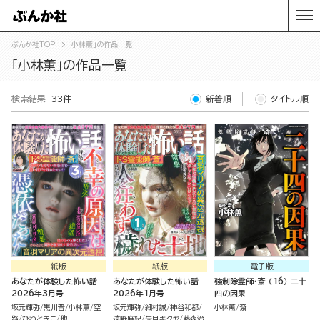
ぶんか社TOP
「小林薫」の作品一覧
「小林薫」の作品一覧
検索結果
33件
新着順
タイトル順
紙版
紙版
電子版
あなたが体験した怖い話
あなたが体験した怖い話
強制除霊師・斎 （16） 二十
2026年3月号
2026年1月号
四の因果
坂元輝弥
黒川晋
小林薫
空
坂元輝弥
細村誠
神谷和都
小林薫
斎
路
ひわときこ
他
遠野麻紀
朱目キクヤ
藤森治