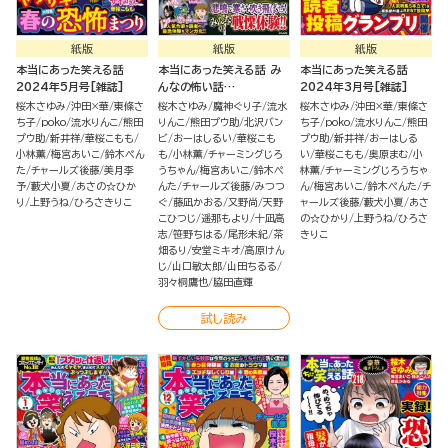
紙版
紙版
紙版
本当にあった笑える話
本当にあった笑える話 み
本当にあった笑える話
2024年5月号[雑誌]
んなの怖い話
2024年3月号[雑誌]
2023→2024冬
桜木さゆみ
沖田×華
東條さ
桜木さゆみ
魔神ぐり子
流水
桜木さゆみ
沖田×華
東條さ
ち子
poko
流水りんこ
熊田
りんこ
熊田プウ助
北沢バン
ち子
poko
流水りんこ
熊田
プウ助
新井祥
華桜こもも
ビ
おーはしるい
華桜こも
プウ助
新井祥
おーはしる
小林薫
梅宮あいこ
鈴木ぺん
も
小林薫
チャーミングじろ
い
華桜こもも
奥原まむ
小
た
チャールズ後藤
美月李
うちゃん
梅宮あいこ
鈴木ぺ
林薫
チャーミングじろうちゃ
予
藪犬小夏
あさの☆ひか
んた
チャールズ後藤
みつつ
ん
梅宮あいこ
鈴木ぺんた
チ
り
上野うね
ひろさきりこ
ぐ
藤凪かおる
又野尚
天野
ャールズ後藤
藪犬小夏
あさ
こひつじ
遥那もより
十凪高
の☆ひかり
上野うね
ひろさ
志
笹野ちはる
尾形未紀
茶
きりこ
畑るり
安堂ミキオ
高原けん
じ
山口敏太郎
山田ちるる
羽々桐鷹也
脇田直輝
試し読み