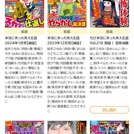
紙版
紙版
紙版
本当にあった笑える話
本当にあった笑える話
ちび本当にあった笑える話
2024年1月号[雑誌]
2023年12月号[雑誌]
Vol.218 実録！ 恐怖体験
桜木さゆみ
沖田×華
東條さ
桜木さゆみ
沖田×華
おりは
桜木さゆみ
流水りんこ
おー
ち子
poko
流水りんこ
熊田
らさちこ
三ノ輪ブン子
東條
はしるい
華桜こもも
小林
プウ助
内田春菊
新井祥
久
さち子
poko
流水りんこ
熊
薫
いわみちさくら
梅宮あい
保田順子
竹内佐千子
安堂友
田プウ助
内田春菊
新井祥
こ
鈴木ぺんた
チャールズ後
子
おーはしるい
華桜こも
久保田順子
竹内佐千子
おー
藤
みつつぐ
藤凪かおる
犬
も
小林薫
いわみちさくら
はしるい
華桜こもも
小林
養ヒロ
天野こひつじ
十凪高
梅宮あいこ
鈴木ぺんた
チャ
薫
いわみちさくら
梅宮あい
志
美月李予
藪犬小夏
小谷
ールズ後藤
新井キヒロ
藪犬
こ
鈴木ぺんた
チャールズ後
梓
安堂ミキオ
渡辺ゆづる
小夏
田口始
松苗あけみ
あ
藤
美月李予
藪犬小夏
高原
高原けんじ
猫原ねんず
松苗
さの☆ひかり
パプア服部
蟹
けんじ
松苗あけみ
あさの☆
あけみ
たぁぽん
めんま
上野うね
ひろさきり
ひかり
あらた真琴
犬木加奈
こ
子
堀田あきお
堀田かよ
上
野うね
飯倉義之
ひろさきり
試し読み
こ