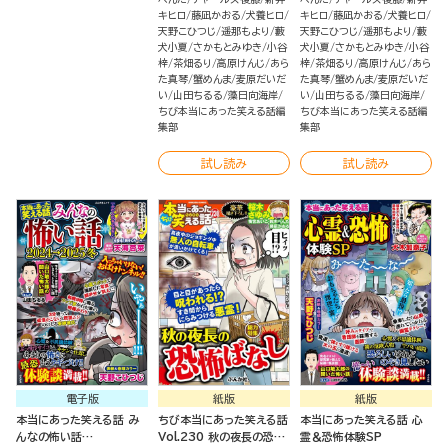
キヒロ
藤凪かおる
犬養ヒロ
キヒロ
藤凪かおる
犬養ヒロ
天野こひつじ
遥那もより
藪
天野こひつじ
遥那もより
藪
犬小夏
さかもとみゆき
小谷
犬小夏
さかもとみゆき
小谷
梓
茶畑るり
高原けんじ
あら
梓
茶畑るり
高原けんじ
あら
た真琴
蟹めんま
麦原だいだ
た真琴
蟹めんま
麦原だいだ
い
山田ちるる
藻日向海岸
い
山田ちるる
藻日向海岸
ちび本当にあった笑える話編
ちび本当にあった笑える話編
集部
集部
試し読み
試し読み
電子版
紙版
紙版
本当にあった笑える話 み
ちび本当にあった笑える話
本当にあった笑える話 心
んなの怖い話
Vol.230 秋の夜長の恐怖
霊＆恐怖体験SP