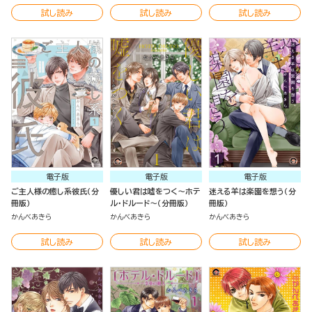
試し読み
試し読み
試し読み
電子版
電子版
電子版
ご主人様の癒し系彼氏（分
優しい君は嘘をつく～ホテ
迷える羊は楽園を想う（分
冊版）
ル・ドルード～（分冊版）
冊版）
かんべあきら
かんべあきら
かんべあきら
試し読み
試し読み
試し読み