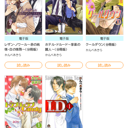
電子版
電子版
電子版
レザン・ノワール～赤の純
ホテル・ドルード～享楽の
クールダウン（分冊版）
情・白の情熱～（分冊版）
麗人～（分冊版）
かんべあきら
かんべあきら
かんべあきら
試し読み
試し読み
試し読み