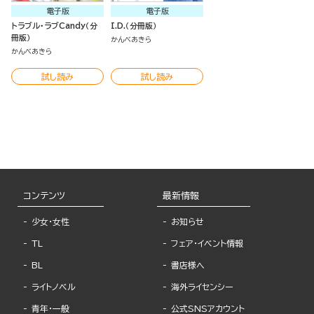
電子版
電子版
トラブル・ラブCandy（分
I.D.（分冊版）
冊版）
かんべあきら
かんべあきら
試し読み
試し読み
コンテンツ
最新情報
少女・女性
お知らせ
TL
フェア・イベント情報
BL
書店様へ
ライトノベル
海外ライセンシー
青年・一般
公式SNSアカウント