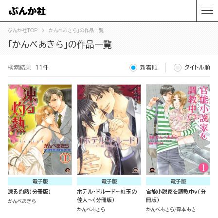
ぶんか社TOP
「かんべあきら」の作品一覧
「かんべあきら」の作品一覧
検索結果
11件
新着順
タイトル順
電子版
電子版
電子版
凍る灼熱（分冊版）
ホテル・ドルード～紅玉の
官能小説家を調教中ｖ（分
佳人～（分冊版）
冊版）
かんべあきら
かんべあきら
かんべあきら
森本あき