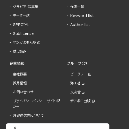
グラビア・写真集
作家一覧
モーター誌
Keyword list
SPECIAL
Author list
Sublicense
マンガよもんが
試し読み
企業情報
グループ会社
会社概要
ビーグリー
採用情報
海王社
お問い合わせ
文友舎
プライバシーポリシー・サイトポリ
新アポロ出版
シー
外部送信先について
内部通報制度について