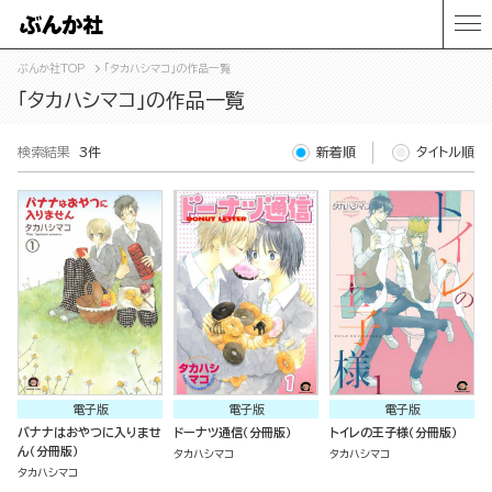
ぶんか社TOP
「タカハシマコ」の作品一覧
「タカハシマコ」の作品一覧
検索結果
3件
新着順
タイトル順
電子版
電子版
電子版
バナナはおやつに入りませ
ドーナツ通信（分冊版）
トイレの王子様（分冊版）
ん（分冊版）
タカハシマコ
タカハシマコ
タカハシマコ