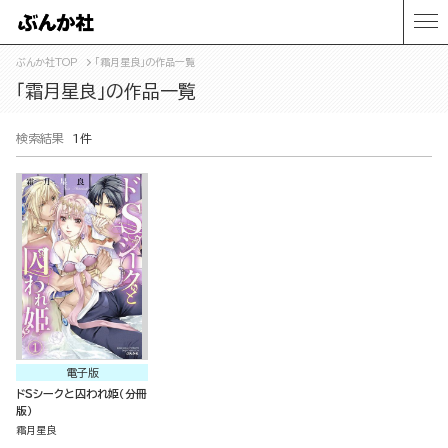
ぶんか社TOP
「霜月星良」の作品一覧
「霜月星良」の作品一覧
検索結果
1件
電子版
ドSシークと囚われ姫（分冊
版）
霜月星良