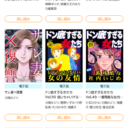
神崎ゆりか
波瀾万丈の女た
ち編集部
試し読み
試し読み
試し読み
電子版
電子版
電子版
サレ妻×復讐
ドン底すぎる女たち
ドン底すぎる女たち
Vol.50 信じちゃいけない
Vol.49 一番残酷な社内い
川端みどり
女の友情
じめ
川端みどり
朝野いずみ
小野
小石川かな
川端みどり
島貴
拓実
大川みゆき
島貴子
子
艶川玲生
春名宏美
試し読み
試し読み
試し読み