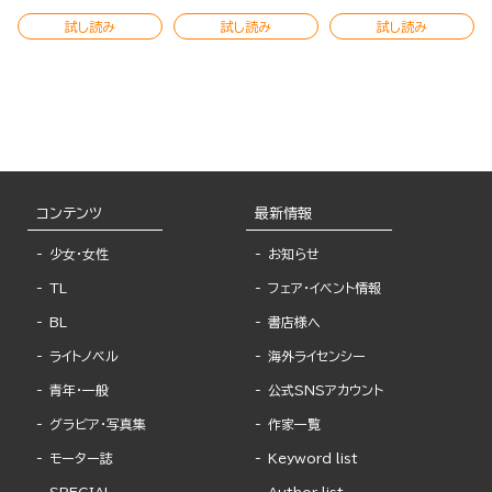
試し読み
試し読み
試し読み
コンテンツ
最新情報
少女・女性
お知らせ
TL
フェア・イベント情報
BL
書店様へ
ライトノベル
海外ライセンシー
青年・一般
公式SNSアカウント
グラビア・写真集
作家一覧
モーター誌
Keyword list