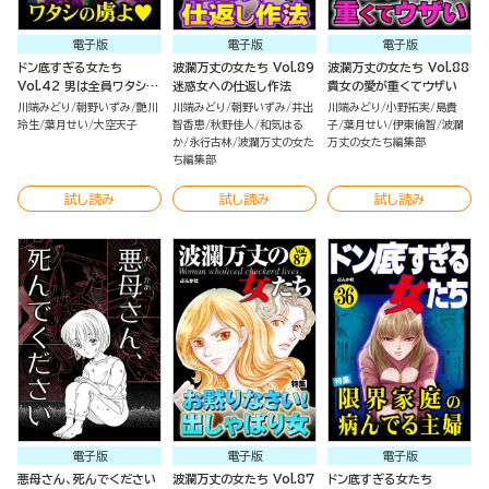
電子版
電子版
電子版
ドン底すぎる女たち
波瀾万丈の女たち Vol.89
波瀾万丈の女たち Vol.88
Vol.42 男は全員ワタシの
迷惑女への仕返し作法
貴女の愛が重くてウザい
虜よ
川端みどり
朝野いずみ
艶川
川端みどり
朝野いずみ
井出
川端みどり
小野拓実
島貴
玲生
葉月せい
大空天子
智香恵
秋野佳人
和気はる
子
葉月せい
伊東倫智
波瀾
か
永行古林
波瀾万丈の女た
万丈の女たち編集部
ち編集部
試し読み
試し読み
試し読み
電子版
電子版
電子版
悪母さん、死んでください
波瀾万丈の女たち Vol.87
ドン底すぎる女たち