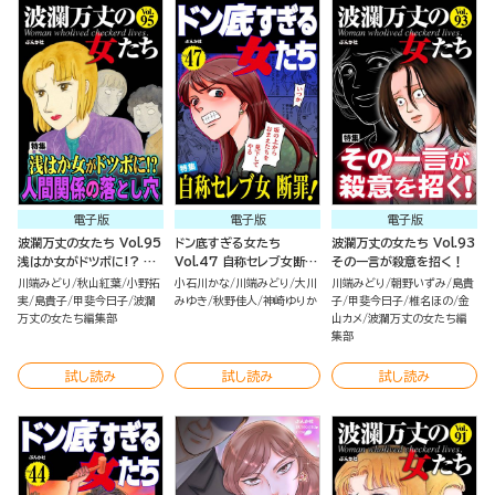
電子版
電子版
電子版
波瀾万丈の女たち Vol.95
ドン底すぎる女たち
波瀾万丈の女たち Vol.93
浅はか女がドツボに!? 人
Vol.47 自称セレブ女断
その一言が殺意を招く！
間関係の落とし穴
罪！
川端みどり
秋山紅葉
小野拓
小石川かな
川端みどり
大川
川端みどり
朝野いずみ
島貴
実
島貴子
甲斐今日子
波瀾
みゆき
秋野佳人
神崎ゆりか
子
甲斐今日子
椎名ほの
金
万丈の女たち編集部
山カメ
波瀾万丈の女たち編
集部
試し読み
試し読み
試し読み