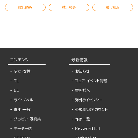
試し読み
試し読み
試し読み
コンテンツ
最新情報
少女・女性
お知らせ
TL
フェア・イベント情報
BL
書店様へ
ライトノベル
海外ライセンシー
青年・一般
公式SNSアカウント
グラビア・写真集
作家一覧
モーター誌
Keyword list