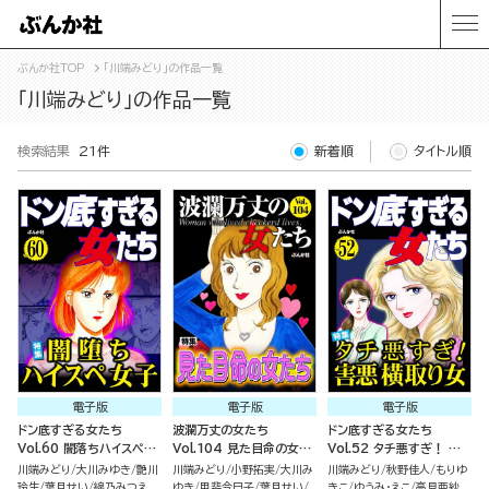
ぶんか社TOP
「川端みどり」の作品一覧
「川端みどり」の作品一覧
検索結果
21件
新着順
タイトル順
電子版
電子版
電子版
ドン底すぎる女たち
波瀾万丈の女たち
ドン底すぎる女たち
Vol.60 闇落ちハイスペ女
Vol.104 見た目命の女た
Vol.52 タチ悪すぎ！ 害
子
ち
悪横取り女
川端みどり
大川みゆき
艶川
川端みどり
小野拓実
大川み
川端みどり
秋野佳人
もりゆ
玲生
葉月せい
綿乃みつえ
ゆき
甲斐今日子
葉月せい
きこ
ゆうみ・えこ
高見亜紗