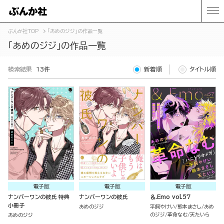
ぶんか社TOP
「あめのジジ」の作品一覧
「あめのジジ」の作品一覧
検索結果
13件
新着順
タイトル順
電子版
電子版
電子版
ナンバーワンの彼氏 特典
ナンバーワンの彼氏
＆.Emo vol.57
小冊子
あめのジジ
平飼やけい
熊本まさし
あめ
のジジ
革命なむ
天たいら
あめのジジ