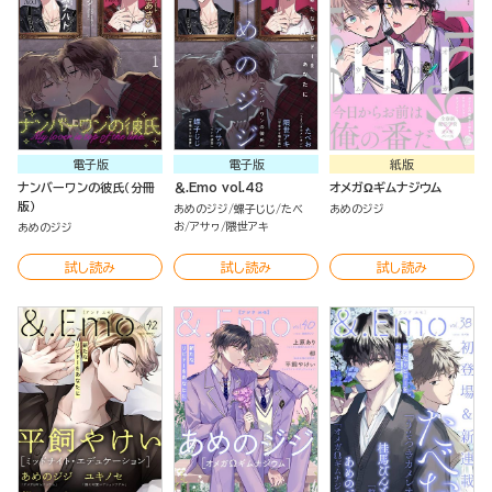
電子版
電子版
紙版
ナンバーワンの彼氏（分冊
＆.Emo vol.48
オメガΩギムナジウム
版）
あめのジジ
螺子じじ
たべ
あめのジジ
お
アサヮ
隈世アキ
あめのジジ
試し読み
試し読み
試し読み