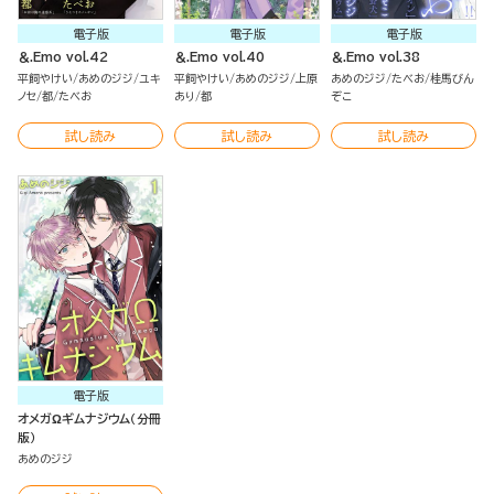
電子版
電子版
電子版
＆.Emo vol.42
＆.Emo vol.40
＆.Emo vol.38
平飼やけい
あめのジジ
ユキ
平飼やけい
あめのジジ
上原
あめのジジ
たべお
桂馬びん
ノセ
都
たべお
あり
都
ぞこ
試し読み
試し読み
試し読み
電子版
オメガΩギムナジウム（分冊
版）
あめのジジ