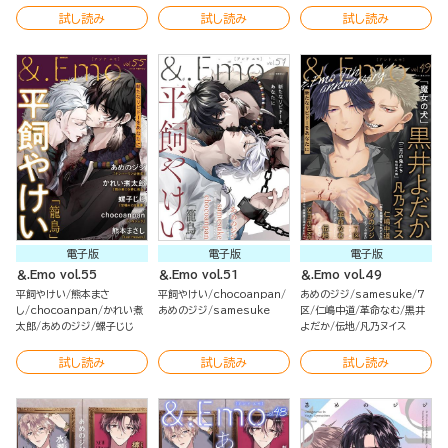
試し読み
試し読み
試し読み
電子版
電子版
電子版
＆.Emo vol.55
＆.Emo vol.51
＆.Emo vol.49
平飼やけい
熊本まさ
平飼やけい
chocoanpan
あめのジジ
samesuke
7
し
chocoanpan
かれい煮
あめのジジ
samesuke
区
仁嶋中道
革命なむ
黒井
太郎
あめのジジ
螺子じじ
よだか
伝地
凡乃ヌイス
試し読み
試し読み
試し読み