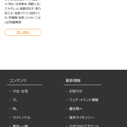
ヤ
阿九
元町夏央
岡野く仔
さかきしん
後藤羽矢子
魚乃
目三太
並庭マチコ
池田さと
み
伊藤静
杏耶
じゃが
ごは
ん日和編集部
試し読み
コンテンツ
最新情報
少女・女性
お知らせ
TL
フェア・イベント情報
BL
書店様へ
ライトノベル
海外ライセンシー
青年・一般
公式SNSアカウント