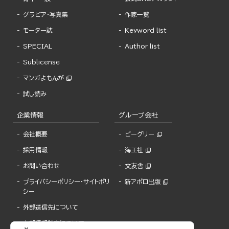
グラビア・写真集
作家一覧
モーター誌
Keyword list
SPECIAL
Author list
Sublicense
マンガよもんが
試し読み
企業情報
グループ会社
会社概要
ビーグリー
採用情報
海王社
お問い合わせ
文友舎
プライバシーポリシー・サイトポリ
新アポロ出版
シー
外部送信先について
内部通報制度について