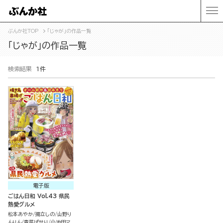
ぶんか社TOP
「じゃが」の作品一覧
「じゃが」の作品一覧
検索結果
1件
電子版
ごはん日和 Vol.43 県民
熱愛グルメ
松本あやか
揚立しの
山野り
んりん
青菜ぱせり
小池田マ