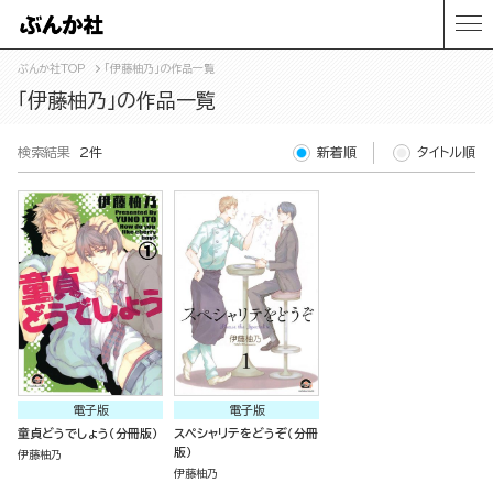
ぶんか社TOP
「伊藤柚乃」の作品一覧
「伊藤柚乃」の作品一覧
検索結果
2件
新着順
タイトル順
電子版
電子版
童貞どうでしょう（分冊版）
スペシャリテをどうぞ（分冊
版）
伊藤柚乃
伊藤柚乃