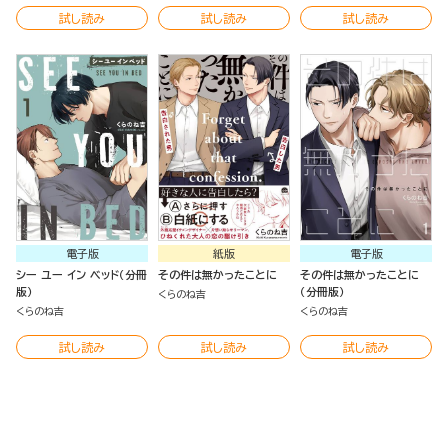
試し読み
試し読み
試し読み
電子版
紙版
電子版
シー ユー イン ベッド（分冊
その件は無かったことに
その件は無かったことに
版）
（分冊版）
くらのね吉
くらのね吉
くらのね吉
試し読み
試し読み
試し読み