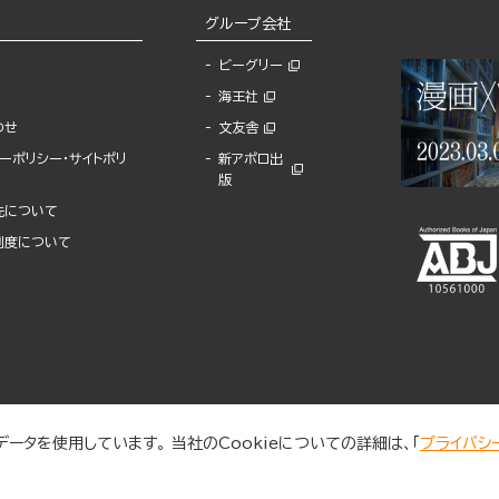
グループ会社
ビーグリー
海王社
わせ
文友舎
ーポリシー・サイトポリ
新アポロ出
版
先について
制度について
ータを使用しています。 当社のCookieについての詳細は、「
プライバシ
© 2025 BUNKASHA