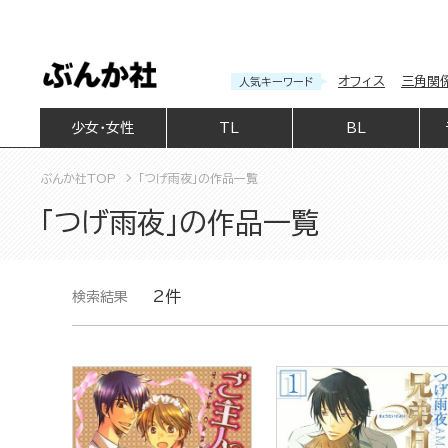
オフィス
三角関
人気キーワード
少女・女性
TL
BL
ぶんか社TOP
「つげ雨夜」の作品一覧
「つげ雨夜」の作品一覧
2件
検索結果