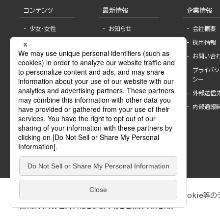
コンテンツ
最新情報
企業情報
少女・女性
お知らせ
会社概要
TL
フェア・イベント情
採用情報
報
BL
お問い合
書店様へ
ライトノベル
プライバシ
海外ライセンシー
シー
青年・一般
公式SNSアカウ
外部送信
グラビア・写真
ント
集
内部通報
作家一覧
モーター誌
Keyword list
SPECIAL
Author list
Sublicense
マンガよもん
が
試し読み
ぶんか社が運営するサイトでは、利便性向上のためにCookie等のデ
は、訪問者の個人情報を追跡することはありません。