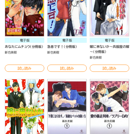
電子版
電子版
電子版
あなたにムチュウ（分冊版）
急患です！（分冊版）
嫁に来ないか～呉服屋の嫁
～（分冊版）
新也美樹
新也美樹
新也美樹
試し読み
試し読み
試し読み