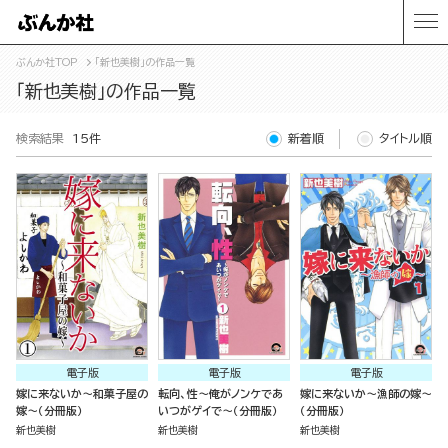
ぶんか社TOP
「新也美樹」の作品一覧
「新也美樹」の作品一覧
検索結果
15件
新着順
タイトル順
電子版
電子版
電子版
嫁に来ないか～和菓子屋の
転向、性～俺がノンケであ
嫁に来ないか～漁師の嫁～
嫁～（分冊版）
いつがゲイで～（分冊版）
（分冊版）
新也美樹
新也美樹
新也美樹