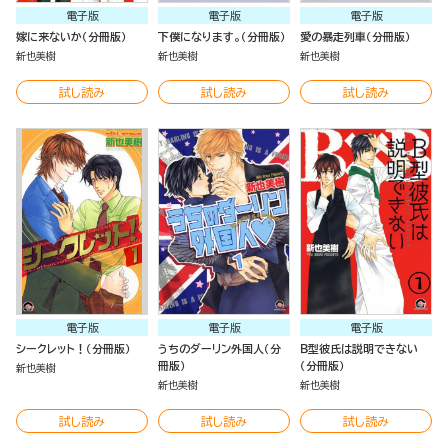
電子版
電子版
電子版
嫁に来ないか（分冊版）
下僕になります。（分冊版）
愛の暴走列車（分冊版）
新也美樹
新也美樹
新也美樹
試し読み
試し読み
試し読み
電子版
電子版
電子版
シークレット！（分冊版）
うちのダーリン外国人（分
Ｂ型彼氏は説明できない
冊版）
（分冊版）
新也美樹
新也美樹
新也美樹
試し読み
試し読み
試し読み