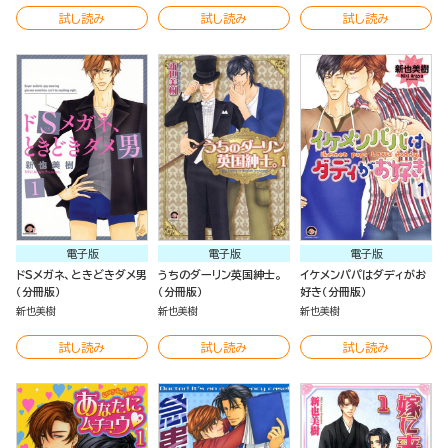
試し読み
試し読み
試し読み
電子版
電子版
電子版
ドSメガネ、ときどきダメ男
うちのダーリン英国紳士。
イケメンパパはダディがお
（分冊版）
（分冊版）
好き（分冊版）
新也美樹
新也美樹
新也美樹
試し読み
試し読み
試し読み