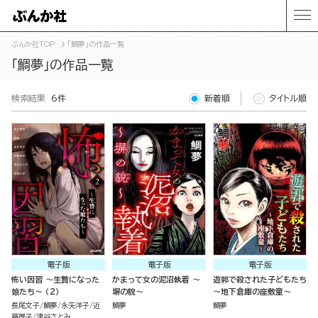
ぶんか社TOP
「鯛夢」の作品一覧
「鯛夢」の作品一覧
検索結果
6件
新着順
タイトル順
電子版
電子版
電子版
怖い因習 ～生贄になった
かまって女の泥沼執着 ～
遊郭で殺された子どもたち
娘たち～ （2）
塀の貌～
～地下倉庫の座敷童～
長尾文子
鯛夢
永矢洋子
近
鯛夢
鯛夢
藤厚子
津谷さとみ