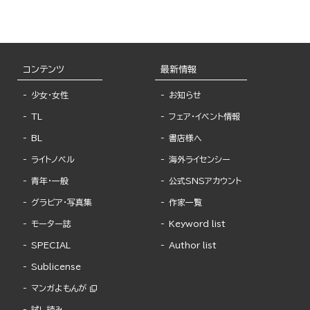
コンテンツ
最新情報
少女・女性
お知らせ
TL
フェア・イベント情報
BL
書店様へ
ライトノベル
海外ライセンシー
青年・一般
公式SNSアカウント
グラビア・写真集
作家一覧
モーター誌
Keyword list
SPECIAL
Author list
Sublicense
マンガよもんが
試し読み