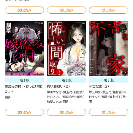
試し読み
試し読み
試し読み
電子版
電子版
電子版
嫁盗みの村 ～おっとい嫁
怖い間取り （2）
不吉な家 （2）
じょ～
柳田やなぎ
鯖玉弓
細村誠
坂元輝弥
鯖玉弓
細村誠
朱
片山さおこ
藤森治見
鯛夢
目キクヤ
鯛夢
津上柊子
紫
鯛夢
柏屋コッコ
紫陽
陽
試し読み
試し読み
試し読み