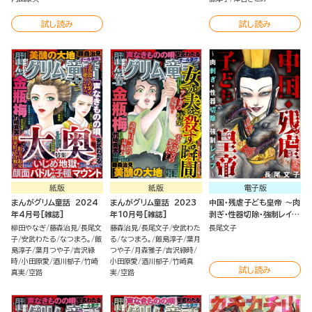
試し読み
試し読み
紙版
紙版
電子版
まんがグリム童話 2024
まんがグリム童話 2023
中国・残虐子ども皇帝 ～肉
年4月号[雑誌]
年10月号[雑誌]
剥ぎ・性器切除・強制レイプ
～
柳田やなぎ
藤森治見
長尾文
藤森治見
長尾文子
安武わた
長尾文子
子
安武わたる
なつまろ。
飯
る
なつまろ。
飯島淳子
葉月
島淳子
葉月つや子
吉沢緑
つや子
月森雅子
吉沢緑時
時
小田原愛
酒川郁子
竹崎
小田原愛
酒川郁子
竹崎真
試し読み
真実
空路
実
空路