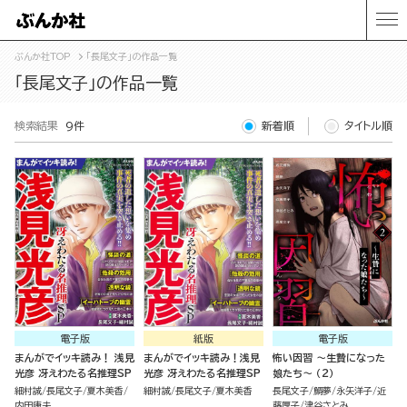
ぶんか社TOP
「長尾文子」の作品一覧
「長尾文子」の作品一覧
検索結果
9件
新着順
タイトル順
電子版
紙版
電子版
まんがでイッキ読み！ 浅見
まんがでイッキ読み！浅見
怖い因習 ～生贄になった
光彦 冴えわたる名推理SP
光彦 冴えわたる名推理SP
娘たち～ （2）
細村誠
長尾文子
夏木美香
細村誠
長尾文子
夏木美香
長尾文子
鯛夢
永矢洋子
近
内田康夫
藤厚子
津谷さとみ