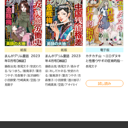
紙版
紙版
電子版
まんがグリム童話 2023
まんがグリム童話 2023
カチカチ山 ～エロダヌキ
年8月号[雑誌]
年4月号[雑誌]
と性悪ウサギの狂育的指導
～
藤森治見
長尾文子
安武わた
藤森治見
長尾文子
森みず
長尾文子
る
なつまろ。
飯島淳子
葉月
ほ
あしだかおる
安武わた
つや子
月森雅子
吉沢緑時
る
飯島淳子
葉月つや子
月
小田原愛
竹崎真実
空路
汐
森雅子
小田原愛
酒川郁子
試し読み
見朝子
竹崎真実
空路
アオイセイ