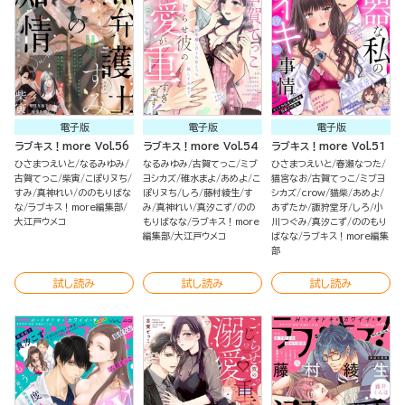
電子版
電子版
電子版
ラブキス！more Vol.56
ラブキス！more Vol.54
ラブキス！more Vol.51
ひさまつえいと
なるみゆみ
なるみゆみ
古賀てっこ
ミブ
ひさまつえいと
春瀬なつた
古賀てっこ
柴寅
こぽりヌち
ヨシカズ
碓水まよ
あめよ
こ
猫宮なお
古賀てっこ
ミブヨ
すみ
真神れい
ののもりばな
ぽりヌち
しろ
藤村綾生
す
シカズ
crow
猫柴
あめよ
な
ラブキス！more編集部
み
真神れい
真汐こず
のの
あずたか
諏狩堂牙
しろ
小
大江戸ウメコ
もりばなな
ラブキス！more
川つぐみ
真汐こず
ののもり
編集部
大江戸ウメコ
ばなな
ラブキス！more編集
部
試し読み
試し読み
試し読み