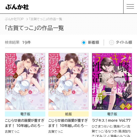
ぶんか社TOP
「古賀てっこ」の作品一覧
「古賀てっこ」の作品一覧
検索結果
19件
新着順
タイトル順
電子版
紙版
電子版
こじらせ彼の溺愛が重すぎ
こじらせ彼の溺愛が重すぎ
ラブキス！more Vol.77
ます！ 10年越しのとろ甘
ます！ 10年越しのとろ甘
ひさまつえいと
黒柴パン
古
えっち試してみる？ （4）
えっち試してみる？（４）
賀てっこ
るなつき
高須加ち
古賀てっこ
古賀てっこ
さ
すみ
ミノ
飛鳥ハルコ
み