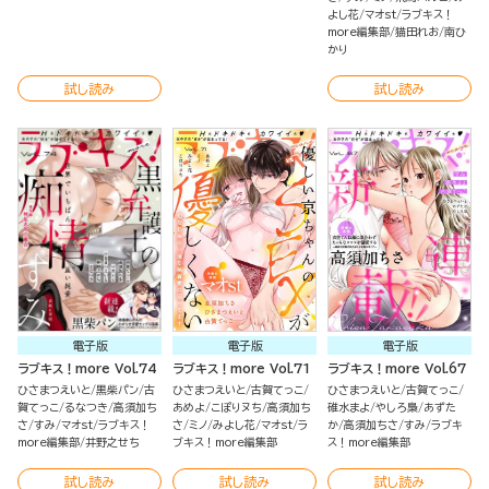
よし花
マオst
ラブキス！
more編集部
猫田れお
南ひ
かり
試し読み
試し読み
電子版
電子版
電子版
ラブキス！more Vol.74
ラブキス！more Vol.71
ラブキス！more Vol.67
ひさまつえいと
黒柴パン
古
ひさまつえいと
古賀てっこ
ひさまつえいと
古賀てっこ
賀てっこ
るなつき
高須加ち
あめよ
こぽりヌち
高須加ち
碓水まよ
やしろ梟
あずた
さ
すみ
マオst
ラブキス！
さ
ミノ
みよし花
マオst
ラ
か
高須加ちさ
すみ
ラブキ
more編集部
井野之せち
ブキス！more編集部
ス！more編集部
試し読み
試し読み
試し読み