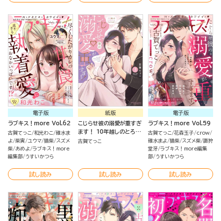
電子版
紙版
電子版
ラブキス！more Vol.62
こじらせ彼の溺愛が重すぎ
ラブキス！more Vol.59
ます！ 10年越しのとろ甘
古賀てっこ
和光わこ
碓水ま
古賀てっこ
花森玉子
crow
えっち試してみる？ （3）
よ
柴寅
ユウマ
猫柴
スズメ
碓水まよ
猫柴
スズメ柴
諏狩
古賀てっこ
【かきおろし漫画＆電子限
柴
あめよ
ラブキス！more
堂牙
ラブキス！more編集
編集部
うすいかつら
定かきおろし漫画付】
部
うすいかつら
試し読み
試し読み
試し読み