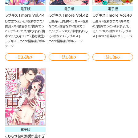
電子版
電子版
電子版
ラブキス！more Vol.44
ラブキス！more Vol.42
ラブキス！more Vol.40
ひさまつえいと
春瀬なつた
日高玲
田尾裸べっちー
春瀬
日高玲
春瀬なつた
真仲あ
古川スネ
猫宮なお
古賀てっ
なつた
猫宮なお
古賀てっ
め
古賀てっこ
碓水まよ
し
こ
ミブヨシカズ
碓水まよ
柚
こ
ミブヨシカズ
碓水まよ
し
ろ
アリカタ
柚木マチ
ラブキ
木マチ
汐見シャガ
藤村綾生
ろ
柚木マチ
ラブキス！
ス！more編集部
ボルテージ
ラブキス！more編集部
ボル
more編集部
ボルテージ
テージ
試し読み
試し読み
試し読み
電子版
こじらせ彼の溺愛が重すぎ