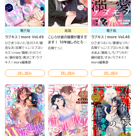
電子版
紙版
電子版
ラブキス！more Vol.49
こじらせ彼の溺愛が重すぎ
ラブキス！more Vol.46
ます！ 10年越しのとろ甘
ひさまつえいと
古川スネ
猫
ひさまつえいと
春瀬なつた
えっち試してみる？ （2）
宮なお
古賀てっこ
ミブヨシ
古賀てっこ
ミブヨシカズ
碓
古賀てっこ
【かきおろし漫画＆電子限
カズ
crow
猫柴
小川つぐ
水まよ
猫柴
しろ
アリカタ
み
藤村綾生
真汐こず
ラブ
定かきおろし漫画付】
藤村綾生
すみ
ラブキス！
キス！more編集部
more編集部
試し読み
試し読み
試し読み