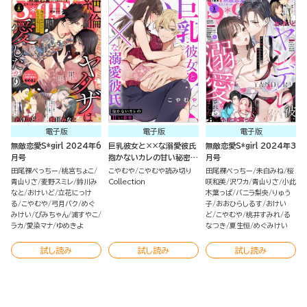
電子版
電子版
電子版
無敵恋愛S*girl 2024年6
巨乳彼女と××な溺愛彼氏
無敵恋愛S*girl 2024年3
月号
抱かないカレの甘い秘密
月号
（単話版）
田尾裸べっちー
桃宮ちょこ
こやむや
こやむや読み切り
田尾裸べっちー
未白みね
桜
青山りさ
麦野スミレ
鈴川み
Collection
咲和美
沢ワカ
青山りさ
小此
なと
おけいど
立花にっけ
木葉っぱ
バニラ梨央
りゅう
る
こやむや
弓月バク
めぐ
子
おおひらしるす
おけい
みけい
ぴみちゃん
浦すやこ
ど
こやむや
桃井すみれ
る
ラカ
愛染マナ
ゆめきよ
なつき
夏生恒
めぐみけい
試し読み
試し読み
試し読み