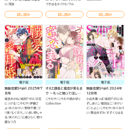
り
茂吉
づきはるか
けむ
ウル
試し読み
試し読み
試し読み
電子版
電子版
電子版
無敵恋愛S*girl 2025年7
オネエ課長と蜜恋が実るま
無敵恋愛S*girl 2024年
月号
で ～もっと触ってほしい
12月号
から～（単話版）
姫宮あかね
成田アポロ
立花
こやむや
こやむや読み切り
小此木葉っぱ
成田アポロ
み
にっける
こやむや
伊藤さ
Collection
ずしまりこ
堀田はご
おけい
よ
めぐみけい
野坂千惠
ゴ
ど
とよこ
こやむや
めぐみけ
リ実
もくすけ。
いまい野しゃ
い
栗谷あずみ
すずくらはる
る
央ぐれこ
三浦ひらく
野々
屋なつ乃