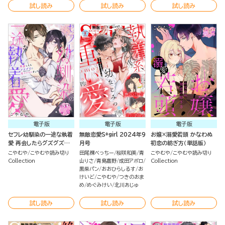
試し読み
試し読み
試し読み
電子版
電子版
電子版
セフレ幼馴染の一途な執着
無敵恋愛S*girl 2024年9
お嬢×溺愛若頭 かなわぬ
愛 再会したらグズグズに
月号
初恋の紡ぎ方（単話版）
甘やかされました（単話版）
こやむや
こやむや読み切り
田尾裸べっちー
桜咲和美
青
こやむや
こやむや読み切り
Collection
山りさ
青島嘉野
成田アポロ
Collection
黒柴パン
おおひらしるす
お
けいど
こやむや
つきのおま
め
めぐみけい
北川あじゅ
試し読み
試し読み
試し読み