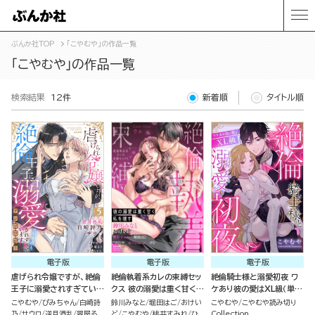
ぶんか社TOP
「こやむや」の作品一覧
「こやむや」の作品一覧
検索結果
12件
新着順
タイトル順
電子版
電子版
電子版
虐げられ令嬢ですが、絶倫
絶倫執着系カレの束縛セッ
絶倫騎士様と溺愛初夜 ワ
王子に溺愛されすぎていま
クス 彼の溺愛は重く甘く私
ケあり彼の愛はXL級（単話
す!?（※昼も夜も）アンソ
を壊す
版）
こやむや
ぴみちゃん
白崎詩
鈴川みなと
堀田はご
おけい
こやむや
こやむや読み切り
ロジー （5）
乃
サウロ
逆月酒乱
翠屋る
ど
こやむや
桃井すみれ
ひ
Collection