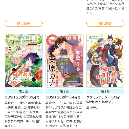
ゆき
早寝電灯
三島ピタリ
秋
鮭こぐま
今井ゆうみ
他
大村
あも
試し読み
試し読み
電子版
電子版
電子版
GUSH 2026年05月号
GUSH 2026年04月号
ケダモノアラシ ―Stay
with me baby！―
黒井モリー
ゆくえ萌葱
山本
黒井モリー
山本小鉄子
鳩屋
小鉄子
三栖よこ
園瀬もち
タマ
サガミワカ
高永ひなこ
黒井モリー
山中ヒコ
野花さおり
サガミ
栗原カナ
左藤さなゆき
早寝
ワカ
天王寺ミオ
百瀬あん
高
電灯
麻生ミツ晃
熊雪ふる
永ひなこ
吉井ハルアキ
他
三島ピタリ
淀川ゆお
もちぱ
大村あも
む
藤河るり
他
大村あも