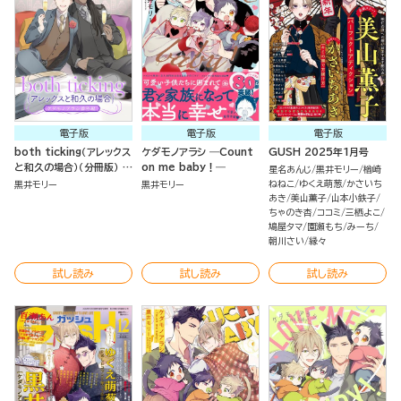
電子版
電子版
電子版
both ticking（アレックス
ケダモノアラシ ―Count
GUSH 2025年1月号
と和久の場合）（分冊版） ケ
on me baby！―
星名あんじ
黒井モリー
楢崎
ダモノアラシ番外編
ねねこ
ゆくえ萌葱
かさいち
黒井モリー
黒井モリー
あき
美山薫子
山本小鉄子
ちゃのき杏
ココミ
三栖よこ
鳩屋タマ
園瀬もち
みーち
朝川さい
縁々
試し読み
試し読み
試し読み