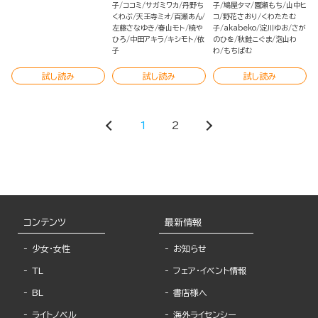
子
ココミ
サガミワカ
丹野ち
子
鳩屋タマ
園瀬もち
山中ヒ
くわぶ
天王寺ミオ
百瀬あん
コ
野花さおり
くわたたむ
左藤さなゆき
春山モト
橈や
子
akabeko
淀川ゆお
さが
ひろ
中田アキラ
キシモト
依
のひを
秋鮭こぐま
泡山わ
子
わ
もちぱむ
試し読み
試し読み
試し読み
1
2
コンテンツ
最新情報
少女・女性
お知らせ
TL
フェア・イベント情報
BL
書店様へ
ライトノベル
海外ライセンシー