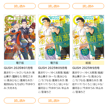
試し読み
試し読み
試し読み
電子版
電子版
紙版
GUSH 2026年01月号
GUSH 2025年09月号
GUSH 2025年9月号
黒井モリー
かさいちあき
美
黒井モリー
ゆくえ萌葱
風緒
黒井モリー
ゆくえ萌葱
風緒
山薫子
園瀬もち
野花さお
美山薫子
みーち
高永ひな
美山薫子
みーち
高永ひな
り
高永ひなこ
嘉島ちあき
こ
ちづなる
嘉島ちあき
黒
こ
ちづなる
嘉島ちあき
黒
鮭田ねね
もちぱむ
今井ゆう
岩チハヤ
ろくろこ
ほじゃな
岩チハヤ
ろくろこ
ほじゃな
み
大村あも
藤河るり
今井ゆうみ
本山あ
藤河るり
今井ゆうみ
本山あ
こ
音海ちさ
こ
音海ちさ
試し読み
試し読み