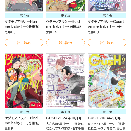
電子版
電子版
電子版
ケダモノアラシ ―Hug
ケダモノアラシ ―Hold
ケダモノアラシ ―Count
me baby！―（分冊版）
me baby！―（分冊版）
on me baby！―（分冊
版）
黒井モリー
黒井モリー
黒井モリー
試し読み
試し読み
試し読み
電子版
電子版
電子版
ケダモノアラシ ―Bind
GUSH 2024年10月号
GUSH 2024年9月号
me baby！―（分冊版）
大和名瀬
黒井モリー
楢崎ね
星名あんじ
黒井モリー
楢崎
ねこ
かさいちあき
山本小鉄
ねねこ
かさいちあき
美山薫
黒井モリー