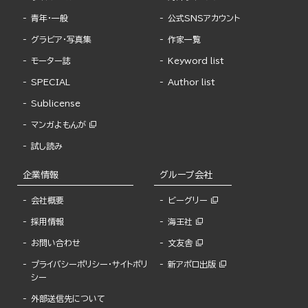
青年・一般
公式SNSアカウント
グラビア・写真集
作家一覧
モーター誌
Keyword list
SPECIAL
Author list
Sublicense
マンガよもんが
試し読み
企業情報
グループ会社
会社概要
ビーグリー
採用情報
海王社
お問い合わせ
文友舎
プライバシーポリシー・サイトポリ
新アポロ出版
シー
外部送信先について