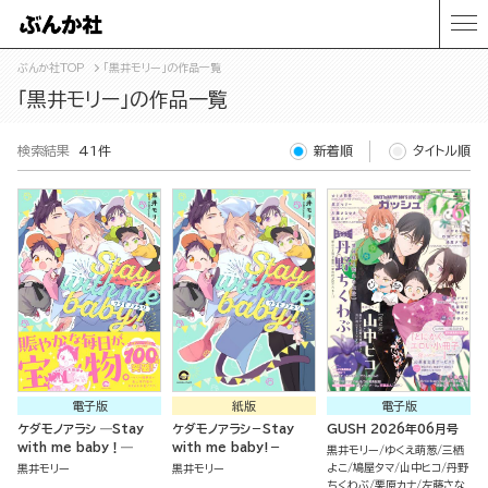
ぶんか社TOP
「黒井モリー」の作品一覧
「黒井モリー」の作品一覧
検索結果
41件
新着順
タイトル順
電子版
紙版
電子版
ケダモノアラシ ―Stay
ケダモノアラシ－Stay
GUSH 2026年06月号
with me baby！―
with me baby!－
黒井モリー
ゆくえ萌葱
三栖
よこ
鳩屋タマ
山中ヒコ
丹野
黒井モリー
黒井モリー
ちくわぶ
栗原カナ
左藤さな