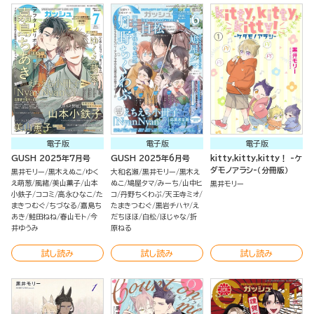
電子版
電子版
電子版
GUSH 2025年7月号
GUSH 2025年6月号
kitty,kitty,kitty！ -ケ
ダモノアラシ-（分冊版）
黒井モリー
黒木えぬこ
ゆく
大和名瀬
黒井モリー
黒木え
え萌葱
風緒
美山薫子
山本
ぬこ
鳩屋タマ
みーち
山中ヒ
黒井モリー
小鉄子
ココミ
高永ひなこ
た
コ
丹野ちくわぶ
天王寺ミオ
まきつむぐ
ちづなる
嘉島ち
たまきつむぐ
黒岩チハヤ
え
あき
鮭田ねね
春山モト
今
だちほほ
白松
ほじゃな
折
井ゆうみ
原ねる
試し読み
試し読み
試し読み