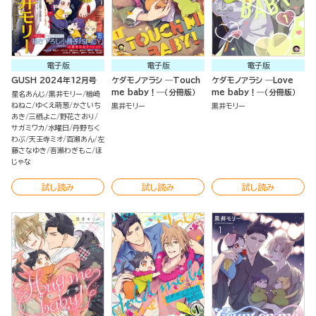
電子版
電子版
電子版
GUSH 2024年12月号
ケダモノアラシ ―Touch
ケダモノアラシ ―Love
me baby！―（分冊版）
me baby！―（分冊版）
星名あんじ
黒井モリー
楢崎
ねねこ
ゆくえ萌葱
かさいち
黒井モリー
黒井モリー
あき
三栖よこ
野花さおり
サガミワカ
水曜日
丹野ちく
わぶ
天王寺ミオ
百瀬あん
左
藤さなゆき
吾瀬わぎもこ
ほ
じゃな
試し読み
試し読み
試し読み