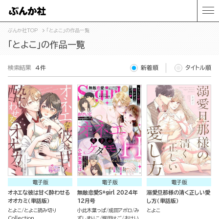
ぶんか社TOP
「とよこ」の作品一覧
「とよこ」の作品一覧
検索結果
4件
新着順
タイトル順
電子版
電子版
電子版
オネエな彼は甘く酔わせる
無敵恋愛S*girl 2024年
溺愛旦那様の清く正しい愛
オオカミ（単話版）
12月号
し方（単話版）
とよこ
とよこ読み切り
小此木葉っぱ
成田アポロ
み
とよこ
Collection
ずしまりこ
堀田はご
おけい