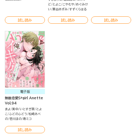
ど
とよこ
こやむや
めぐみけ
い
栗谷あずみ
すずくらはる
試し読み
試し読み
試し読み
電子版
無敵恋愛S*girl Anette
Vol.94
まよ
美中
いとすぎ常
とよ
こ
ふどのふどう
松崎あべ
の
壱川ほの
寿ミコ
試し読み