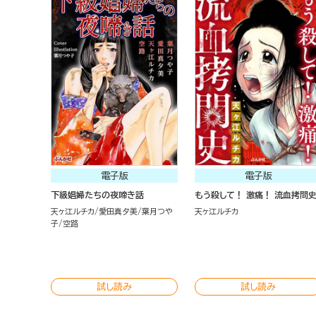
電子版
電子版
下級娼婦たちの夜啼き話
もう殺して！ 激痛！ 流血拷問
天ヶ江ルチカ
愛田真夕美
葉月つや
天ヶ江ルチカ
子
空路
試し読み
試し読み