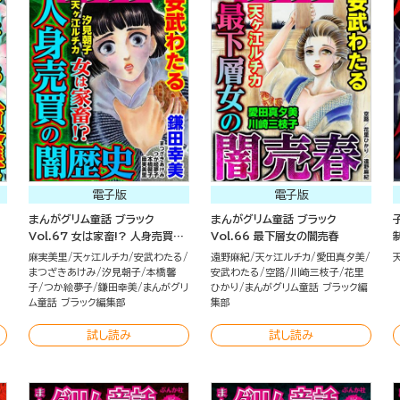
電子版
電子版
まんがグリム童話 ブラック
まんがグリム童話 ブラック
Vol.67 女は家畜!? 人身売買の
Vol.66 最下層女の闇売春
闇歴史
麻実美里
天ヶ江ルチカ
安武わたる
遠野麻紀
天ヶ江ルチカ
愛田真夕美
まつざきあけみ
汐見朝子
本橋馨
安武わたる
空路
川崎三枝子
花里
子
つか絵夢子
鎌田幸美
まんがグリ
ひかり
まんがグリム童話 ブラック編
ム童話 ブラック編集部
集部
試し読み
試し読み