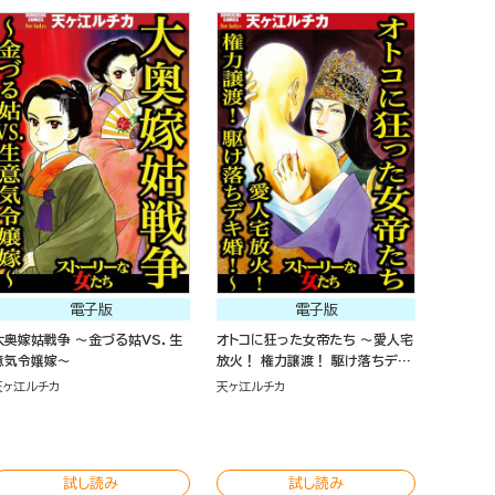
電子版
電子版
大奥嫁姑戦争 ～金づる姑VS．生
オトコに狂った女帝たち ～愛人宅
意気令嬢嫁～
放火！ 権力譲渡！ 駆け落ちデキ
婚!～
天ヶ江ルチカ
天ヶ江ルチカ
試し読み
試し読み