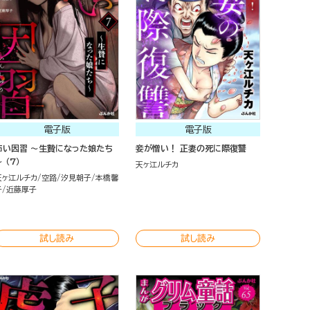
電子版
電子版
怖い因習 ～生贄になった娘たち
妾が憎い！ 正妻の死に際復讐
 （7）
天ヶ江ルチカ
天ヶ江ルチカ
空路
汐見朝子
本橋馨
子
近藤厚子
試し読み
試し読み