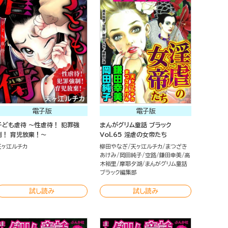
電子版
電子版
子ども虐待 ～性虐待！ 犯罪強
まんがグリム童話 ブラック
制！ 育児放棄！～
Vol.65 淫虐の女帝たち
天ヶ江ルチカ
柳田やなぎ
天ヶ江ルチカ
まつざき
あけみ
岡田純子
空路
鎌田幸美
高
木裕里
摩耶夕湖
まんがグリム童話
ブラック編集部
試し読み
試し読み