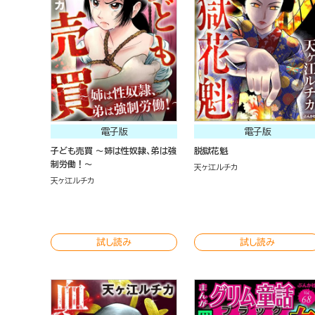
電子版
電子版
子ども売買 ～姉は性奴隷、弟は強
脱獄花魁
制労働！～
天ヶ江ルチカ
天ヶ江ルチカ
試し読み
試し読み