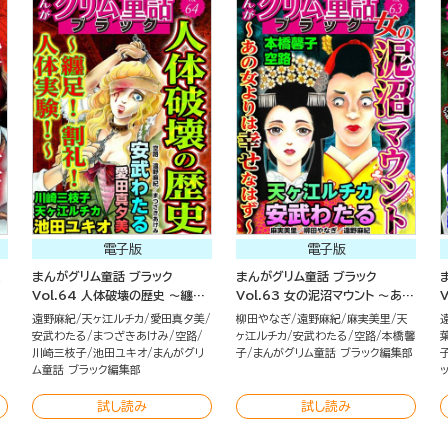
電子版
電子版
史
まんがグリム童話 ブラック
まんがグリム童話 ブラック
Vol.64 人体破壊の歴史 ～纏
Vol.63 女の泥沼マウント ～あの
足！ 割礼！ 人体実験！
女よりは幸せなはず～
遠野麻紀
天ヶ江ルチカ
愛田真夕美
柳田やなぎ
遠野麻紀
麻実美里
天
安武わたる
まつざきあけみ
空路
ヶ江ルチカ
安武わたる
空路
本橋馨
川崎三枝子
池田ユキオ
まんがグリ
子
まんがグリム童話 ブラック編集部
ム童話 ブラック編集部
試し読み
試し読み