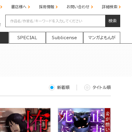
書店様へ
採用情報
お問い合わせ
詳細検索
検索
の
SPECIAL
Sublicense
マンガよもんが
新着順
タイトル順