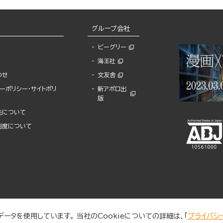
グループ会社
ビーグリー
海王社
わせ
文友舎
ーポリシー・サイトポリ
新アポロ出
版
先について
制度について
ータを使用しています。 当社のCookieについての詳細は、「
プライバシ