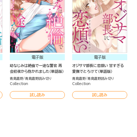
電子版
電子版
幼なじみは絶倫で一途な警官 再
オジサマ部長に恋煩い 甘すぎる
会初夜から抱かれました（単話版）
愛撫でとろけて（単話版）
青島嘉野
青島嘉野読み切り
青島嘉野
青島嘉野読み切り
Collection
Collection
試し読み
試し読み