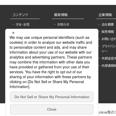
コンテンツ
最新情報
企業情報
少女・女性
お知らせ
会社概要
TL
フェア・イベント情
採用情報
報
BL
お問い合
書店様へ
ライトノベル
プライバシ
海外ライセンシー
シー
青年・一般
公式SNSアカウ
外部送信
グラビア・写真
ント
集
内部通報
作家一覧
モーター誌
Keyword list
SPECIAL
Author list
Sublicense
マンガよもん
が
試し読み
ぶんか社が運営するサイトでは、利便性向上のためにCookie等のデ