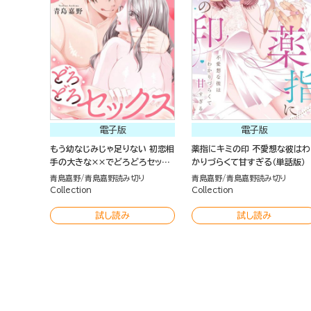
電子版
電子版
もう幼なじみじゃ足りない 初恋相
薬指にキミの印 不愛想な彼はわ
手の大きな××でどろどろセック
かりづらくて甘すぎる（単話版）
ス（単話版）
青島嘉野
青島嘉野読み切り
青島嘉野
青島嘉野読み切り
Collection
Collection
試し読み
試し読み