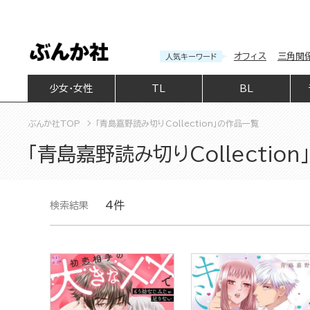
オフィス
三角関
人気キーワード
少女・女性
TL
BL
ぶんか社TOP
「青島嘉野読み切りCollection」の作品一覧
「青島嘉野読み切りCollectio
4件
検索結果