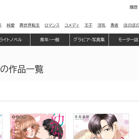
履歴
係
純愛
異世界転生
ロマンス
コメディ
王子
浮気
勇者
ほのぼ
ライトノベル
青年・一般
グラビア・写真集
モーター誌
n」の作品一覧