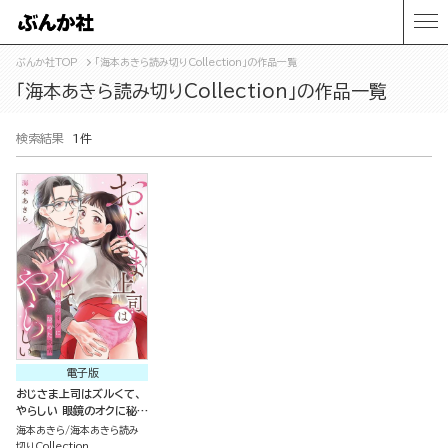
ぶんか社TOP
「海本あきら読み切りCollection」の作品一覧
「海本あきら読み切りCollection」の作品一覧
検索結果
1件
電子版
おじさま上司はズルくて、
やらしい 眼鏡のオクに秘め
た欲情（単話版）
海本あきら
海本あきら読み
切りCollection