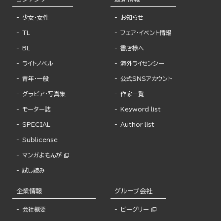
少女・女性
お知らせ
TL
フェア・イベント情報
BL
書店様へ
ライトノベル
海外ライセンシー
青年・一般
公式SNSアカウント
グラビア・写真集
作家一覧
モーター誌
Keyword list
SPECIAL
Author list
Sublicense
マンガよもんが
試し読み
企業情報
グループ会社
会社概要
ビーグリー