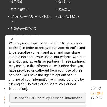
採用情報
海王社
お問い合わせ
文友舎
プライバシーポリシー・サイトポリ
新アポロ出版
シー
外部送信先について
内部通報制度について
ぶんか社が運営するサイトでは、利便性向上のためにCookie等のデータ
を使用しています。 当社のCookieについての詳細は、「
プライバシーポリ
シー
」をご覧ください。当サイトでは、訪問者の個人情報を追跡することは
ABJマークは、この電子書店・電子書籍配信サービスが、著作権者からコンテンツ使用許諾を
ありません。
得た正規版配信サービスであることを示す登録商標(登録番号 第6091713号)です。