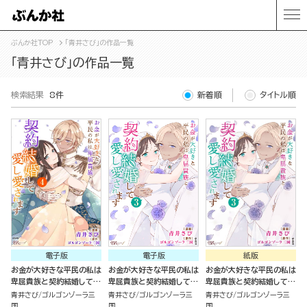
ぶんか社TOP
「青井さび」の作品一覧
「青井さび」の作品一覧
検索結果
8件
新着順
タイトル順
電子版
電子版
紙版
お金が大好きな平民の私は
お金が大好きな平民の私は
お金が大好きな平民の私は
卑屈貴族と契約結婚して愛
卑屈貴族と契約結婚して愛
卑屈貴族と契約結婚して愛
し愛されます コミック版
し愛されます コミック版
し愛されます（3）
青井さび
ゴルゴンゾーラ三
青井さび
ゴルゴンゾーラ三
青井さび
ゴルゴンゾーラ三
（4）
（3）
国
国
国