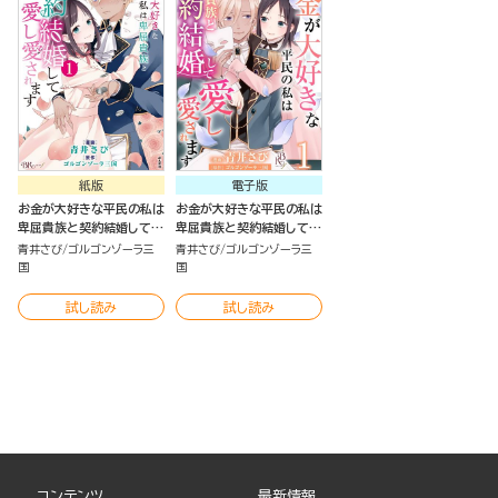
紙版
電子版
お金が大好きな平民の私は
お金が大好きな平民の私は
卑屈貴族と契約結婚して愛
卑屈貴族と契約結婚して愛
し愛されます（1）
し愛されます コミック版
青井さび
ゴルゴンゾーラ三
青井さび
ゴルゴンゾーラ三
（分冊版）
国
国
試し読み
試し読み
コンテンツ
最新情報