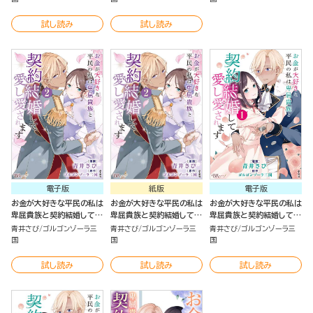
試し読み
試し読み
電子版
紙版
電子版
お金が大好きな平民の私は
お金が大好きな平民の私は
お金が大好きな平民の私は
卑屈貴族と契約結婚して愛
卑屈貴族と契約結婚して愛
卑屈貴族と契約結婚して愛
し愛されます （2）
し愛されます （2）
し愛されます（1）
青井さび
ゴルゴンゾーラ三
青井さび
ゴルゴンゾーラ三
青井さび
ゴルゴンゾーラ三
国
国
国
試し読み
試し読み
試し読み