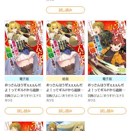
仲間と出会った俺はこっち
仲間と出会った俺はこっち
仲間と出会った俺はこっち
で最強を目指す！（５）
で最強を目指す！ コミック
で最強を目指す！（４）
試し読み
版 （4）
電子版
紙版
電子版
おっさんはうぜぇぇぇんだ
おっさんはうぜぇぇぇんだ
おっさんはうぜぇぇぇんだ
よ！ってギルドから追放し
よ！ってギルドから追放し
よ！ってギルドから追放し
たくせに、後から復帰要請
たくせに、後から復帰要請
たくせに、後から復帰要請
羽鳥ぴよこ
おうすけ
エナミ
羽鳥ぴよこ
おうすけ
エナミ
羽鳥ぴよこ
おうすけ
エナミ
を出されても遅い。最高の
を出されても遅い。最高の
を出されても遅い。最高の
カツミ
カツミ
カツミ
仲間と出会った俺はこっち
仲間と出会った俺はこっち
仲間と出会った俺はこっち
で最強を目指す！（3）
で最強を目指す！（3）
で最強を目指す！（2）
試し読み
試し読み
試し読み