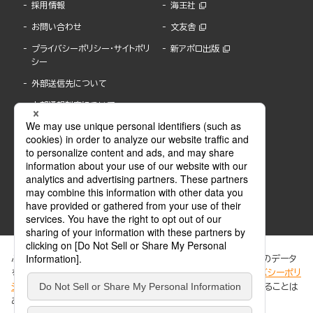
採用情報
海王社
お問い合わせ
文友舎
プライバシーポリシー・サイトポリ
新アポロ出版
シー
外部送信先について
内部通報制度について
ぶんか社が運営するサイトでは、利便性向上のためにCookie等のデータ
を使用しています。 当社のCookieについての詳細は、「
プライバシーポリ
シー
」をご覧ください。当サイトでは、訪問者の個人情報を追跡することは
ABJマークは、この電子書店・電子書籍配信サービスが、著作権者からコンテンツ使用許諾を
ありません。
得た正規版配信サービスであることを示す登録商標(登録番号 第6091713号)です。