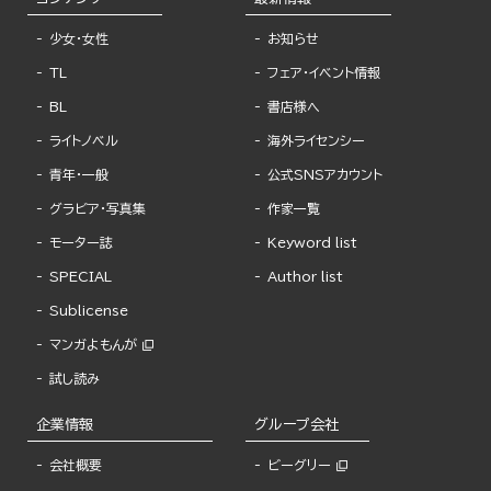
少女・女性
お知らせ
TL
フェア・イベント情報
BL
書店様へ
ライトノベル
海外ライセンシー
青年・一般
公式SNSアカウント
グラビア・写真集
作家一覧
モーター誌
Keyword list
SPECIAL
Author list
Sublicense
マンガよもんが
試し読み
企業情報
グループ会社
会社概要
ビーグリー