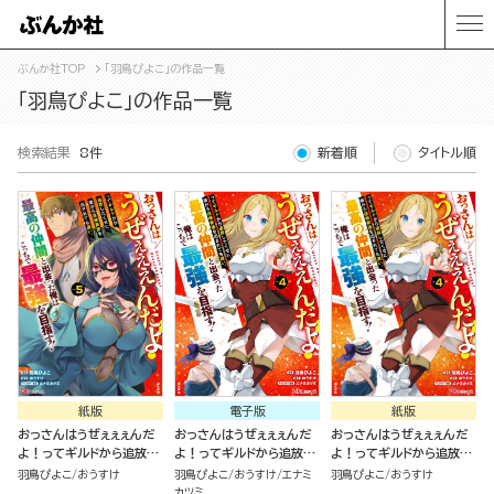
ぶんか社TOP
「羽鳥ぴよこ」の作品一覧
「羽鳥ぴよこ」の作品一覧
検索結果
8件
新着順
タイトル順
紙版
電子版
紙版
おっさんはうぜぇぇぇんだ
おっさんはうぜぇぇぇんだ
おっさんはうぜぇぇぇんだ
よ！ってギルドから追放し
よ！ってギルドから追放し
よ！ってギルドから追放し
たくせに、後から復帰要請
たくせに、後から復帰要請
たくせに、後から復帰要請
羽鳥ぴよこ
おうすけ
羽鳥ぴよこ
おうすけ
エナミ
羽鳥ぴよこ
おうすけ
を出されても遅い。最高の
を出されても遅い。最高の
を出されても遅い。最高の
カツミ