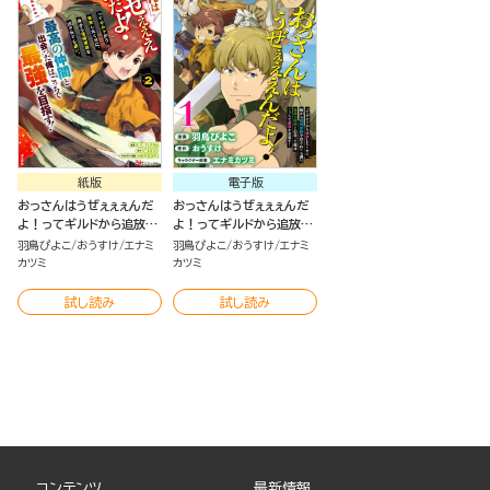
紙版
電子版
おっさんはうぜぇぇぇんだ
おっさんはうぜぇぇぇんだ
よ！ってギルドから追放し
よ！ってギルドから追放し
たくせに、後から復帰要請
たくせに、後から復帰要請
羽鳥ぴよこ
おうすけ
エナミ
羽鳥ぴよこ
おうすけ
エナミ
を出されても遅い。最高の
を出されても遅い。最高の
カツミ
カツミ
仲間と出会った俺はこっち
仲間と出会った俺はこっち
で最強を目指す！（2）
で最強を目指す！ コミック
試し読み
試し読み
版（分冊版）
コンテンツ
最新情報