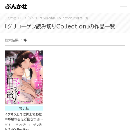
ぶんか社TOP
「グリコーゲン読み切りCollection」の作品一覧
「グリコーゲン読み切りCollection」の作品一覧
検索結果
1件
電子版
イケオジ上司は紳士で野獣
声が枯れるほど抱きつぶさ
れました（単話版）
グリコーゲン
グリコーゲン読
み切りCollection