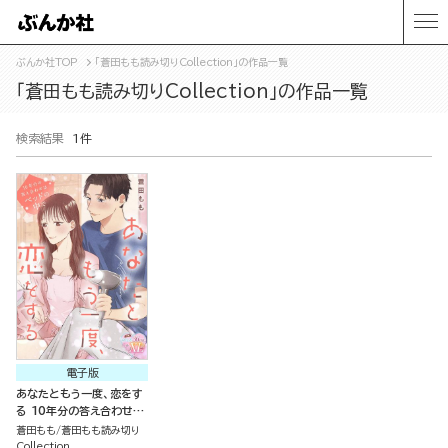
ぶんか社TOP
「蒼田もも読み切りCollection」の作品一覧
「蒼田もも読み切りCollection」の作品一覧
検索結果
1件
電子版
あなたともう一度、恋をす
る 10年分の答え合わせは
ベットの中で（単話版）
蒼田もも
蒼田もも読み切り
Collection