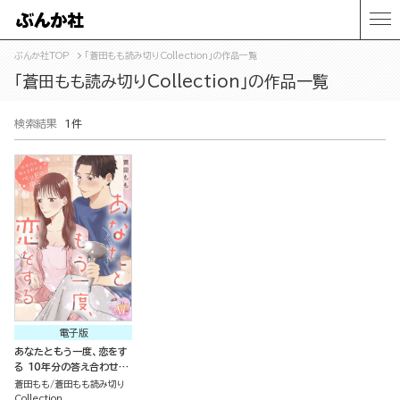
ぶんか社TOP
「蒼田もも読み切りCollection」の作品一覧
「蒼田もも読み切りCollection」の作品一覧
検索結果
1件
電子版
あなたともう一度、恋をす
る 10年分の答え合わせは
ベットの中で（単話版）
蒼田もも
蒼田もも読み切り
Collection